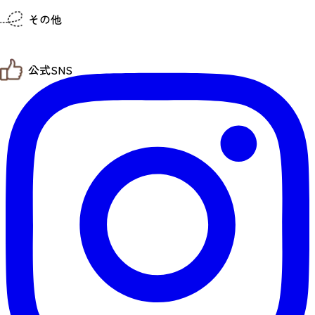
仙台までの経路検索
その他
市内の交通情報
お得なチケット
お知らせ
公式SNS
お問い合わせ
教育旅行
観光マップ
せんだい旅日和 X
せんだい旅日和とは
せんだい旅日和 Instagram
サイト利用規約
せんだい旅日和 Facebook
プライバシーポリシー
仙台旅先体験コレクション Facebook
サイトマップ
仙台旅先体験コレクション Instagaram
仙臺写真館フォトギャラリー