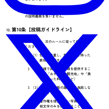
3.
管理者の判断による措置については、理由
の説明義務を負いません。
第10条【投稿ガイドライン】
1.
投稿内容は、次のルールに従って作成して
ください。
（1）
他者を尊重し、思いやりを持った
表現を使用すること
（2）
明確で具体的な情報を提供するこ
と（「おすすめの観光地」や「美
味しかった料理」など）
（3）
話題が掲示板の趣旨から逸脱しな
いこと
（4）
著作権を侵害しない写真、動画、
絵文字のみを使用すること