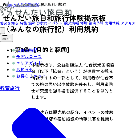
Top
›
みんなの旅行記
›
掲示板利用規約
せんだい旅日和旅行体験掲示板
仙台を知る
特集
旅のご提案
イベント
観光情報
体験
宿泊予約
実用情報
アクセス
（みんなの旅行記）利用規約
menu
第1条【目的と範囲】
仙台夜時間
モデルコース
エリアガイド
1.
本掲示板は、公益財団法人 仙台観光国際協
お知らせ
会（以下「協会」という）が運営する観光
お得なチケット
情報サイトの一部として、利用者が仙台市
での旅の思い出や体験を共有し、利用者同
教育旅行
士が交流を図る場を提供することを目的と
します。
2.
投稿内容は観光地の紹介、イベントの体験
談、飲食店や宿泊施設の情報共有を推奨し
ます。