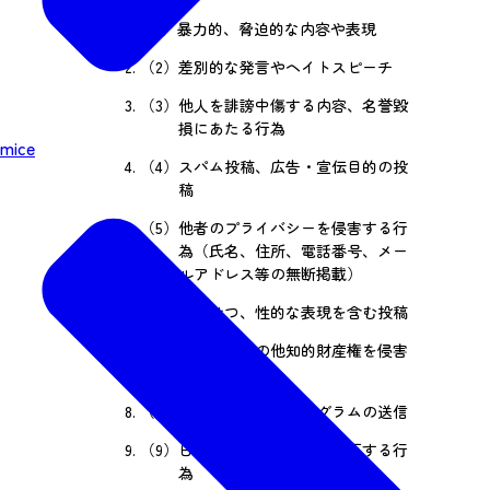
（1）
暴力的、脅迫的な内容や表現
（2）
差別的な発言やヘイトスピーチ
（3）
他人を誹謗中傷する内容、名誉毀
損にあたる行為
mice
（4）
スパム投稿、広告・宣伝目的の投
稿
（5）
他者のプライバシーを侵害する行
為（氏名、住所、電話番号、メー
ルアドレス等の無断掲載）
（6）
わいせつ、性的な表現を含む投稿
（7）
著作権やその他知的財産権を侵害
する行為
（8）
ウイルスや不正プログラムの送信
（9）
日本国の法令、条例に違反する行
為