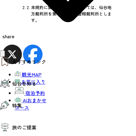
2.
本規約に関連する紛争については、仙台地
方裁判所を第一審の専属管轄裁判所としま
す。
share
おすすめリンク
観光MAP
仙台夜時間
お気に入り
仙台を知る
モデルコース
エリアガイド
宿泊予約
お知らせ
仙台の魅力
AIおまかせ
お得なチケット
特集
エリアガイド
コース
復興に向けて
仙台観光PR動画ライブラリー
特集
仙台から行く東北周遊旅
旅のご提案
夜時間トピックス
伝統的工芸品