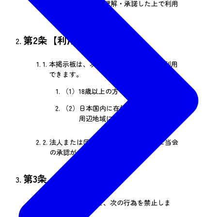
3.
利用者は本規約を理解・承諾した上で利用
するものとします。
第2条【利用資格】
1.
本掲示板は、次の条件を満たす方のみ利用
できます。
（1）
18歳以上の方
（2）
日本国内に在住し、仙台市および
周辺地域に関連する投稿を行う方
2.
法人または団体による利用は、事前に当会
の承認が必要です。
第3条【禁止事項】
1.
本掲示板において、次の行為を禁止しま
す。