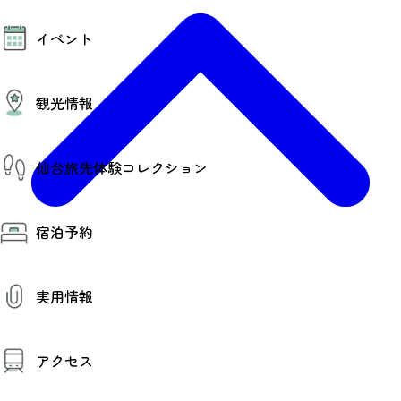
モデルコース
イベント
AIおまかせコース
オリジナルプラン
みんなの旅行記
イベント情報
観光情報
その他イベント情報（音楽・展示会）
スポーツ情報
コンベンション情報
観光スポット
仙台旅先体験コレクション
温泉
美味いもの
季節のイベント
仙台旅先体験コレクション
プロスポーツチーム・プロオーケストラ
宿泊予約
体験プログラム検索（予約）
仙台の銘品
体験事業者からのお知らせ
仙台夜時間
体験トピックス
宿泊予約
宿泊施設
体験事業者
実用情報
仙台観光マップ
観光案内
アクセス
お役立ち情報
観光アプリ
仙台観光マップ