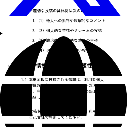
2.
不適切な投稿の具体例は次のとおりです。
（1）
他人への批判や攻撃的なコメント
（2）
個人的な苦情やクレームの投稿
（3）
政治的・宗教的な意見の主張
（4）
過度に宣伝色の強い投稿
第11条【情報の正確性と信頼性】
1.
本掲示板に投稿される情報は、利用者個人
の体験や意見に基づいており、その正確
性、完全性、信頼性について当協会は一切
保証しません。
2.
投稿された情報を利用する際は、利用者が
自己責任で判断してください。