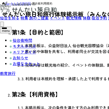
Top
›
みんなの旅行記
›
掲示板利用規約
せんだい旅日和旅行体験掲示板（みんな
仙台を知る
特集
旅のご提案
イベント
観光情報
体験
宿泊予約
第1条【目的と範囲】
menu
仙台夜時間
1.
本掲示板は、公益財団法人 仙台観光国際協会
モデルコース
思い出や体験を共有し、利用者同士が交流を図
エリアガイド
お知らせ
お得なチケット
2.
投稿内容は観光地の紹介、イベントの体験談、
教育旅行
3.
利用者は本規約を理解・承諾した上で利用する
第2条【利用資格】
1.
本掲示板は、次の条件を満たす方のみ利用でき