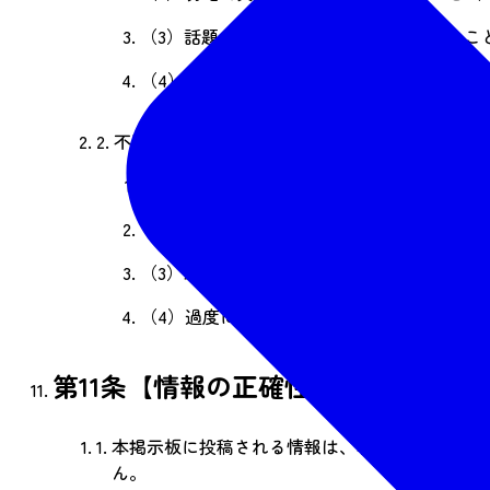
（3）
話題が掲示板の趣旨から逸脱しないこ
（4）
著作権を侵害しない写真、動画、絵文
2.
不適切な投稿の具体例は次のとおりです。
（1）
他人への批判や攻撃的なコメント
（2）
個人的な苦情やクレームの投稿
（3）
政治的・宗教的な意見の主張
（4）
過度に宣伝色の強い投稿
第11条【情報の正確性と信頼性】
1.
本掲示板に投稿される情報は、利用者個人の体
ん。