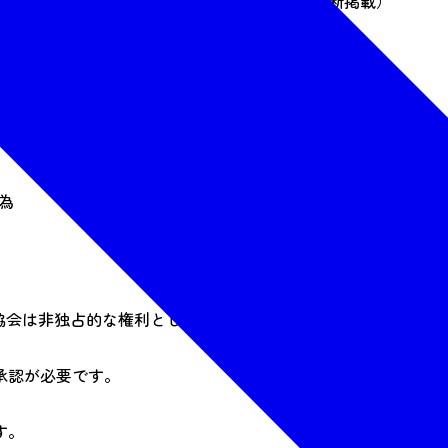
氏名、住所、電話番号、メールアドレス等の無断掲載）
行為
為
協会は非独占的な権利として投稿内容を無償で使用できるもの
承認が必要です。
す。