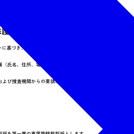
責任で判断してください。
保護】
ンに基づき、利用者の個人情報を適切に管理します。
報（氏名、住所、電話番号など）の掲載は禁止します。
および捜査機関からの要請があった場合に限り利用します。
判所を第一審の専属管轄裁判所とします。