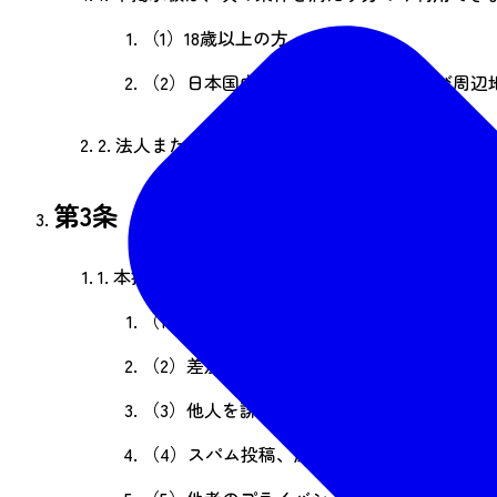
（1）
18歳以上の方
（2）
日本国内に在住し、仙台市および周辺
2.
法人または団体による利用は、事前に当会の承
第3条【禁止事項】
1.
本掲示板において、次の行為を禁止します。
（1）
暴力的、脅迫的な内容や表現
（2）
差別的な発言やヘイトスピーチ
（3）
他人を誹謗中傷する内容、名誉毀損に
（4）
スパム投稿、広告・宣伝目的の投稿