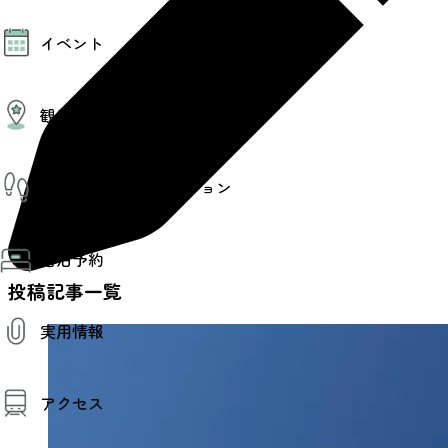
モデルコース
イベント
AIおまかせコース
オリジナルプラン
みんなの旅行記
イベント情報
観光情報
その他イベント情報（音楽・展示会）
スポーツ情報
コンベンション情報
観光スポット
仙台旅先体験コレクション
温泉
美味いもの
季節のイベント
仙台旅先体験コレクション
プロスポーツチーム・プロオーケストラ
宿泊予約
体験プログラム検索（予約）
仙台の銘品
体験事業者からのお知らせ
投稿記事一覧
仙台夜時間
体験トピックス
宿泊予約
宿泊施設
体験事業者
実用情報
仙台観光マップ
観光案内
アクセス
お役立ち情報
観光アプリ
仙台観光マップ