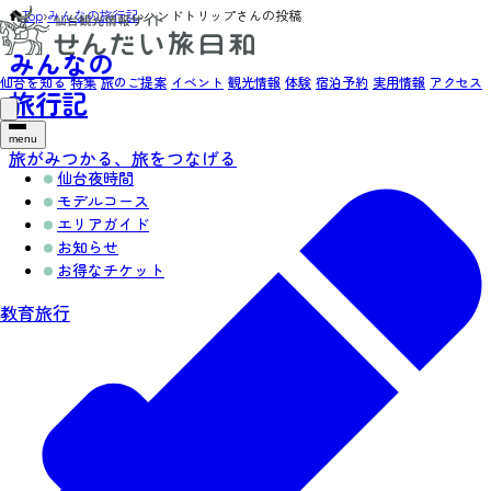
Top
›
みんなの旅行記
›
ハンドトリップさんの投稿
みんなの
仙台を知る
特集
旅のご提案
イベント
観光情報
体験
宿泊予約
実用情報
アクセス
旅行記
menu
旅がみつかる、旅をつなげる
仙台夜時間
モデルコース
エリアガイド
お知らせ
お得なチケット
教育旅行