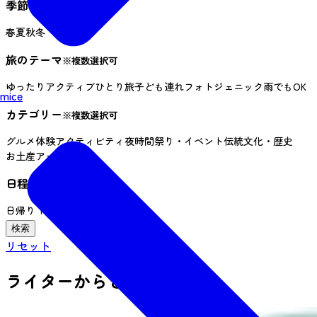
季節
春
夏
秋
冬
旅のテーマ
※複数選択可
ゆったり
アクティブ
ひとり旅
子ども連れ
フォトジェニック
雨でもOK
mice
カテゴリー
※複数選択可
グルメ
体験
アクティビティ
夜時間
祭り・イベント
伝統文化・歴史
お土産
アート
日程
※複数選択可
日帰り
１泊２日
３日以上
リセット
ライターからさがす