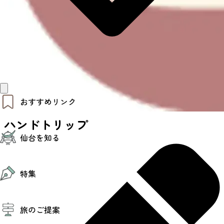
おすすめリンク
ハンドトリップ
仙台夜時間
仙台を知る
モデルコース
エリアガイド
お知らせ
仙台の魅力
お得なチケット
特集
エリアガイド
復興に向けて
仙台観光PR動画ライブラリー
特集
仙台から行く東北周遊旅
旅のご提案
夜時間トピックス
伝統的工芸品