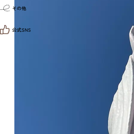
仙台までの経路検索
その他
市内の交通情報
お得なチケット
お知らせ
公式SNS
お問い合わせ
教育旅行
観光マップ
せんだい旅日和 X
せんだい旅日和とは
せんだい旅日和 Instagram
サイト利用規約
せんだい旅日和 Facebook
プライバシーポリシー
仙台旅先体験コレクション Facebook
サイトマップ
仙台旅先体験コレクション Instagaram
仙臺写真館フォトギャラリー