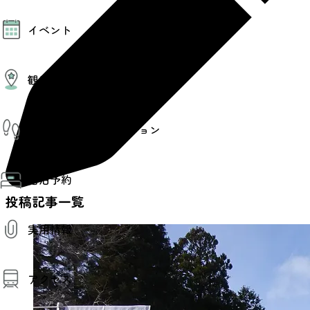
モデルコース
イベント
AIおまかせコース
オリジナルプラン
みんなの旅行記
イベント情報
観光情報
その他イベント情報（音楽・展示会）
スポーツ情報
コンベンション情報
観光スポット
仙台旅先体験コレクション
温泉
美味いもの
季節のイベント
仙台旅先体験コレクション
プロスポーツチーム・プロオーケストラ
宿泊予約
体験プログラム検索（予約）
仙台の銘品
体験事業者からのお知らせ
投稿記事一覧
仙台夜時間
体験トピックス
宿泊予約
宿泊施設
体験事業者
実用情報
仙台観光マップ
観光案内
アクセス
お役立ち情報
観光アプリ
仙台観光マップ