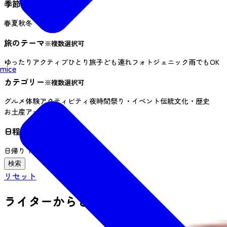
季節
春
夏
秋
冬
旅のテーマ
※複数選択可
ゆったり
アクティブ
ひとり旅
子ども連れ
フォトジェニック
雨でもOK
mice
カテゴリー
※複数選択可
グルメ
体験
アクティビティ
夜時間
祭り・イベント
伝統文化・歴史
お土産
アート
日程
※複数選択可
日帰り
１泊２日
３日以上
リセット
ライターからさがす