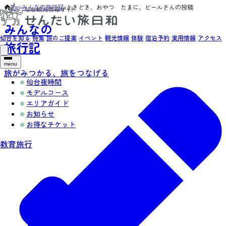
Top
›
みんなの旅行記
›
ときどき、おやつ たまに、ビールさんの投稿
みんなの
仙台を知る
特集
旅のご提案
イベント
観光情報
体験
宿泊予約
実用情報
アクセス
旅行記
menu
旅がみつかる、旅をつなげる
仙台夜時間
モデルコース
エリアガイド
お知らせ
お得なチケット
教育旅行