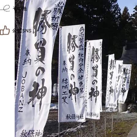
仙台までの経路検索
その他
市内の交通情報
お得なチケット
お知らせ
公式SNS
お問い合わせ
教育旅行
観光マップ
せんだい旅日和 X
せんだい旅日和とは
せんだい旅日和 Instagram
サイト利用規約
せんだい旅日和 Facebook
プライバシーポリシー
仙台旅先体験コレクション Facebook
サイトマップ
仙台旅先体験コレクション Instagaram
仙臺写真館フォトギャラリー