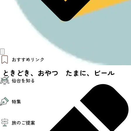
おすすめリンク
ときどき、おやつ たまに、ビール
仙台夜時間
仙台を知る
モデルコース
エリアガイド
お知らせ
仙台の魅力
お得なチケット
特集
エリアガイド
復興に向けて
仙台観光PR動画ライブラリー
特集
仙台から行く東北周遊旅
旅のご提案
夜時間トピックス
伝統的工芸品