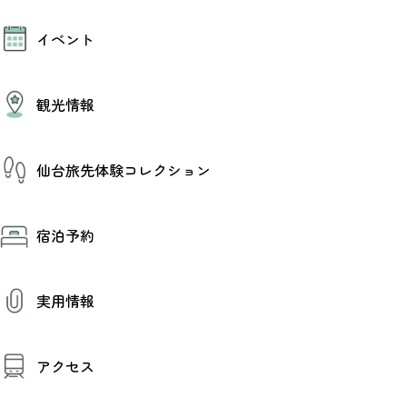
モデルコース
イベント
AIおまかせコース
オリジナルプラン
みんなの旅行記
イベント情報
観光情報
その他イベント情報（音楽・展示会）
スポーツ情報
コンベンション情報
観光スポット
仙台旅先体験コレクション
温泉
美味いもの
季節のイベント
仙台旅先体験コレクション
プロスポーツチーム・プロオーケストラ
宿泊予約
体験プログラム検索（予約）
仙台の銘品
体験事業者からのお知らせ
仙台夜時間
体験トピックス
宿泊予約
宿泊施設
体験事業者
実用情報
仙台観光マップ
観光案内
アクセス
お役立ち情報
観光アプリ
仙台観光マップ