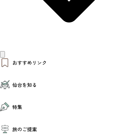
おすすめリンク
仙台夜時間
仙台を知る
モデルコース
エリアガイド
お知らせ
仙台の魅力
お得なチケット
特集
エリアガイド
復興に向けて
仙台観光PR動画ライブラリー
特集
仙台から行く東北周遊旅
旅のご提案
夜時間トピックス
伝統的工芸品