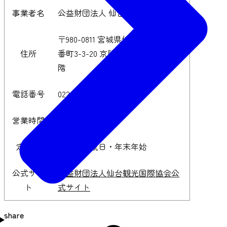
事業者名
公益財団法人 仙台観光国際協会
〒980-0811 宮城県仙台市青葉区一
住所
番町3-3-20 京阪仙台一番町ビル6
階
電話番号
022-268-6251（代表）
営業時間
9:00〜17:30
定休日
土・日・祝日・年末年始
公式サイ
公益財団法人仙台観光国際協会公
ト
式サイト
share