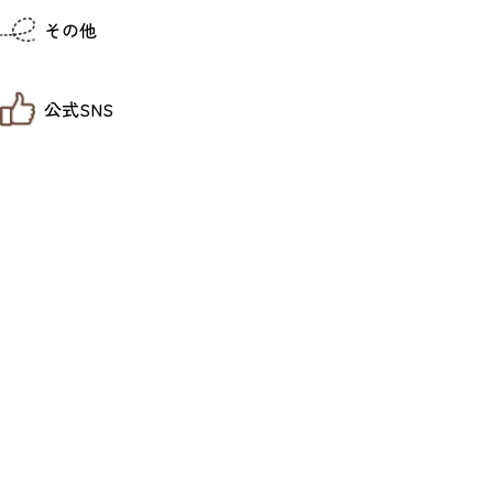
仙台までの経路検索
その他
市内の交通情報
お得なチケット
お知らせ
公式SNS
お問い合わせ
教育旅行
観光マップ
せんだい旅日和 X
せんだい旅日和とは
せんだい旅日和 Instagram
サイト利用規約
せんだい旅日和 Facebook
プライバシーポリシー
仙台旅先体験コレクション Facebook
サイトマップ
仙台旅先体験コレクション Instagaram
仙臺写真館フォトギャラリー