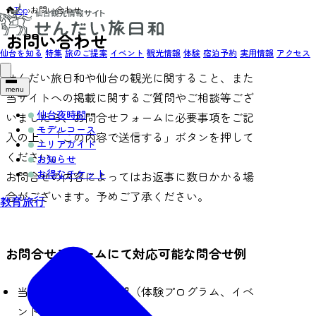
Top
›
お問い合わせ
お問い合わせ
仙台を知る
特集
旅のご提案
イベント
観光情報
体験
宿泊予約
実用情報
アクセス
せんだい旅日和や仙台の観光に関すること、また
menu
当サイトへの掲載に関するご質問やご相談等ござ
仙台夜時間
いましたら、お問合せフォームに必要事項をご記
モデルコース
入の上、「この内容で送信する」ボタンを押して
エリアガイド
ください。
お知らせ
お得なチケット
お問合せの内容によってはお返事に数日かかる場
合がございます。予めご了承ください。
教育旅行
お問合せフォームにて対応可能な問合せ例
当サイトへの掲載希望（体験プログラム、イベ
ント、宿泊施設など）