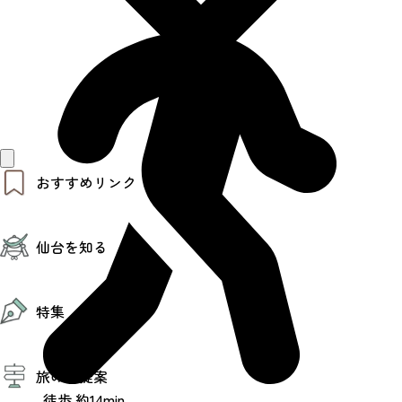
おすすめリンク
仙台夜時間
仙台を知る
モデルコース
エリアガイド
お知らせ
仙台の魅力
お得なチケット
特集
エリアガイド
復興に向けて
仙台観光PR動画ライブラリー
特集
仙台から行く東北周遊旅
旅のご提案
夜時間トピックス
伝統的工芸品
徒歩 約14min