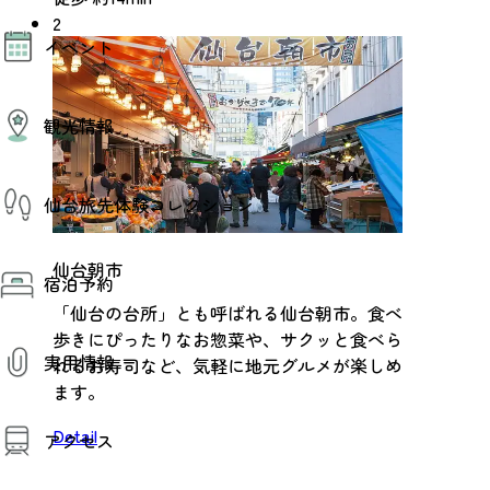
2
モデルコース
イベント
AIおまかせコース
オリジナルプラン
みんなの旅行記
イベント情報
観光情報
その他イベント情報（音楽・展示会）
スポーツ情報
コンベンション情報
観光スポット
仙台旅先体験コレクション
温泉
美味いもの
季節のイベント
仙台旅先体験コレクション
仙台朝市
プロスポーツチーム・プロオーケストラ
宿泊予約
体験プログラム検索（予約）
仙台の銘品
体験事業者からのお知らせ
「仙台の台所」とも呼ばれる仙台朝市。食べ
仙台夜時間
体験トピックス
歩きにぴったりなお惣菜や、サクッと食べら
宿泊予約
宿泊施設
体験事業者
実用情報
れるお寿司など、気軽に地元グルメが楽しめ
仙台観光マップ
ます。
観光案内
Detail
アクセス
お役立ち情報
観光アプリ
仙台観光マップ