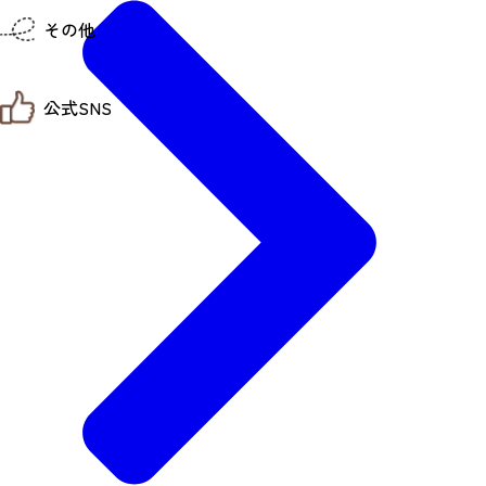
仙台までの経路検索
その他
市内の交通情報
お得なチケット
お知らせ
公式SNS
お問い合わせ
教育旅行
観光マップ
せんだい旅日和 X
せんだい旅日和とは
せんだい旅日和 Instagram
サイト利用規約
せんだい旅日和 Facebook
プライバシーポリシー
仙台旅先体験コレクション Facebook
サイトマップ
仙台旅先体験コレクション Instagaram
仙臺写真館フォトギャラリー