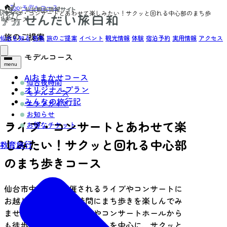
Top
›
モデルコース
›
ライブ・コンサートとあわせて楽しみたい！サクッと回れる中心部のまち歩
きコース
旅のご提案
仙台を知る
特集
旅のご提案
イベント
観光情報
体験
宿泊予約
実用情報
アクセス
モデルコース
menu
AIおまかせコース
仙台夜時間
オリジナルプラン
モデルコース
みんなの旅行記
エリアガイド
お知らせ
ライブ・コンサートとあわせて楽
お得なチケット
しみたい！サクッと回れる中心部
教育旅行
のまち歩きコース
仙台市中心部で開催されるライブやコンサートに
お越しの際は、空き時間にまち歩きを楽しんでみ
ませんか？ライブハウスやコンサートホールから
も徒歩で行きやすいスポットを中心に、サクッと