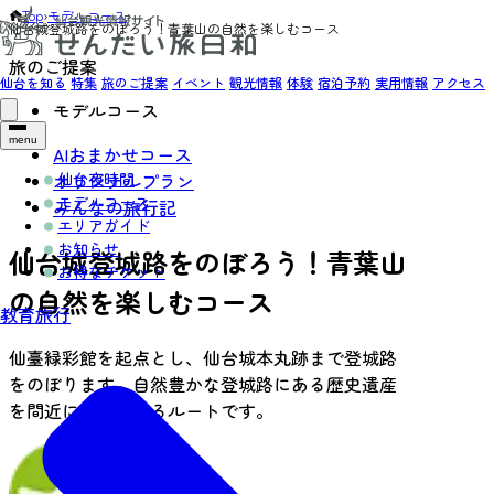
Top
›
モデルコース
›
仙台城登城路をのぼろう！青葉山の自然を楽しむコース
旅のご提案
仙台を知る
特集
旅のご提案
イベント
観光情報
体験
宿泊予約
実用情報
アクセス
モデルコース
menu
AIおまかせコース
仙台夜時間
オリジナルプラン
モデルコース
みんなの旅行記
エリアガイド
お知らせ
仙台城登城路をのぼろう！青葉山
お得なチケット
の自然を楽しむコース
教育旅行
仙臺緑彩館を起点とし、仙台城本丸跡まで登城路
をのぼります。自然豊かな登城路にある歴史遺産
を間近に体験できるルートです。