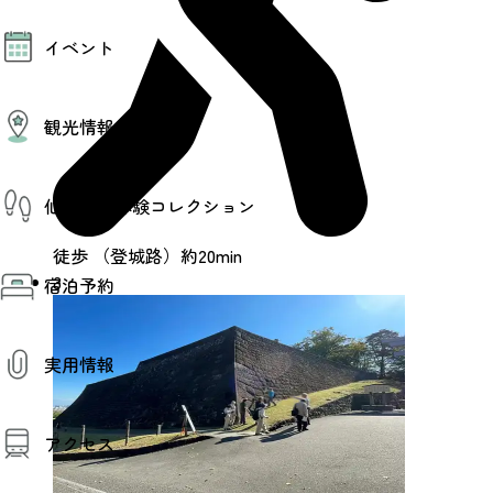
モデルコース
イベント
AIおまかせコース
オリジナルプラン
みんなの旅行記
イベント情報
観光情報
その他イベント情報（音楽・展示会）
スポーツ情報
コンベンション情報
観光スポット
仙台旅先体験コレクション
温泉
美味いもの
季節のイベント
徒歩 （登城路）約20min
仙台旅先体験コレクション
プロスポーツチーム・プロオーケストラ
3
宿泊予約
体験プログラム検索（予約）
仙台の銘品
体験事業者からのお知らせ
仙台夜時間
体験トピックス
宿泊予約
宿泊施設
体験事業者
実用情報
仙台観光マップ
観光案内
アクセス
お役立ち情報
観光アプリ
仙台観光マップ