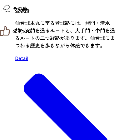
仙台までの経路検索
その他
市内の交通情報
登城路
お得なチケット
仙台城本丸に至る登城路には、巽門・清水
お知らせ
門・沢門を通るルートと、大手門・中門を通
公式SNS
お問い合わせ
るルートの二つ経路があります。仙台城にま
教育旅行
観光マップ
つわる歴史を歩きながら体感できます。
せんだい旅日和 X
せんだい旅日和とは
せんだい旅日和 Instagram
サイト利用規約
Detail
せんだい旅日和 Facebook
プライバシーポリシー
仙台旅先体験コレクション Facebook
サイトマップ
仙台旅先体験コレクション Instagaram
仙臺写真館フォトギャラリー