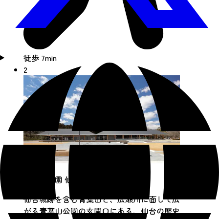
徒歩 7min
2
青葉山公園 仙臺緑彩館
仙台城跡を含む青葉山と、広瀬川に面して広
がる青葉山公園の玄関口にある、仙台の歴史