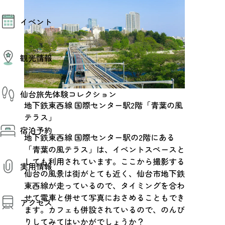
モデルコース
イベント
AIおまかせコース
オリジナルプラン
みんなの旅行記
イベント情報
観光情報
その他イベント情報（音楽・展示会）
スポーツ情報
コンベンション情報
観光スポット
仙台旅先体験コレクション
温泉
地下鉄東西線 国際センター駅2階「青葉の風
美味いもの
季節のイベント
テラス」
仙台旅先体験コレクション
プロスポーツチーム・プロオーケストラ
宿泊予約
体験プログラム検索（予約）
仙台の銘品
地下鉄東西線 国際センター駅の2階にある
体験事業者からのお知らせ
仙台夜時間
「青葉の風テラス」は、イベントスペースと
体験トピックス
宿泊予約
宿泊施設
しても利用されています。ここから撮影する
体験事業者
実用情報
仙台観光マップ
仙台の風景は街がとても近く、仙台市地下鉄
東西線が走っているので、タイミングを合わ
観光案内
せて電車と併せて写真におさめることもでき
アクセス
お役立ち情報
ます。カフェも併設されているので、のんび
観光アプリ
りしてみてはいかがでしょうか？
仙台観光マップ