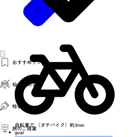
おすすめリンク
仙台夜時間
仙台を知る
モデルコース
エリアガイド
お知らせ
仙台の魅力
お得なチケット
特集
エリアガイド
復興に向けて
仙台観光PR動画ライブラリー
特集
自転車で （ダテバイク）約3min
仙台から行く東北周遊旅
旅のご提案
夜時間トピックス
goal
伝統的工芸品