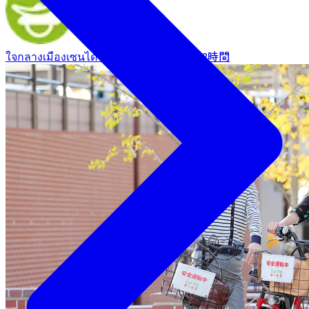
ใจกลางเมืองเซนได
まち歩き・短時間
約2時間