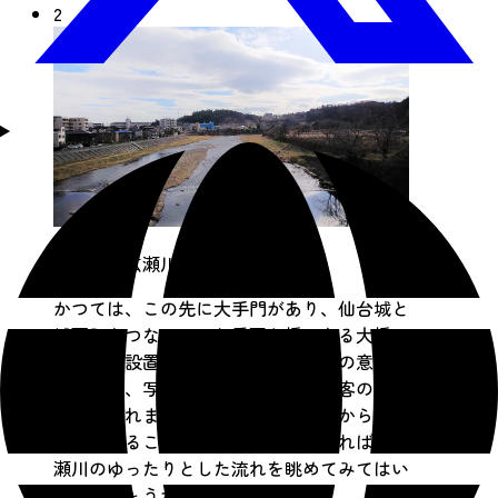
2
大橋から広瀬川を望む
かつては、この先に大手門があり、仙台城と
城下町をつないでいた重要な橋である大橋。
石灯籠も設置されており、その和風の意匠が
特徴的で、写真撮影をしている観光客の方の
姿を見られます。ちょうど橋の中央から広瀬
川の眺めることができ、天気が良ければ、広
瀬川のゆったりとした流れを眺めてみてはい
かがでしょうか？