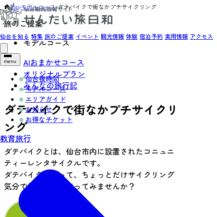
Top
›
モデルコース
›
ダテバイクで街なかプチサイクリング
旅のご提案
仙台を知る
特集
旅のご提案
イベント
観光情報
体験
宿泊予約
実用情報
アクセス
モデルコース
AIおまかせコース
menu
オリジナルプラン
仙台夜時間
みんなの旅行記
モデルコース
エリアガイド
ダテバイクで街なかプチサイクリ
お知らせ
お得なチケット
ング
教育旅行
ダテバイクとは、仙台市内に設置されたコニュニ
ティーレンタサイクルです。
ダテバイクを使って、ちょっとだけサイクリング
気分で仙台の街を走ってみませんか？