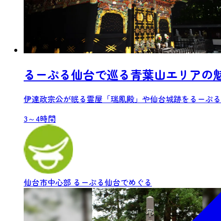
るーぷる仙台で巡る青葉山エリアの
伊達政宗公が眠る霊屋「瑞鳳殿」や仙台城跡をるーぷる仙
3～4時間
仙台市中心部
るーぷる仙台でめぐる