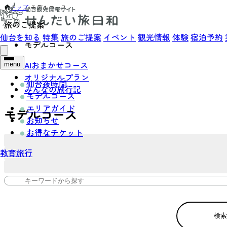
トップ
›
モデルコース
旅のご提案
仙台を知る
特集
旅のご提案
イベント
観光情報
体験
宿泊予約
モデルコース
AIおまかせコース
menu
オリジナルプラン
仙台夜時間
みんなの旅行記
モデルコース
エリアガイド
モデルコース
お知らせ
お得なチケット
教育旅行
検索