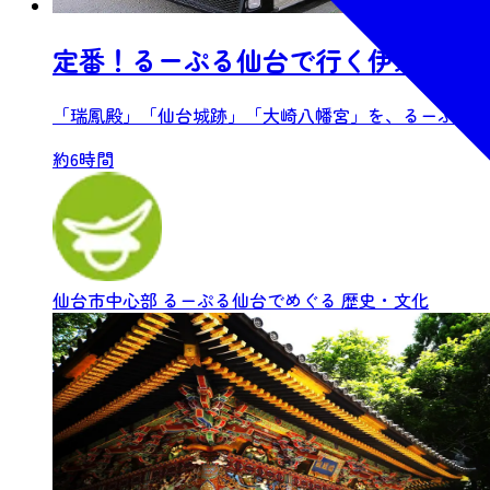
定番！るーぷる仙台で行く伊達家ゆ
「瑞鳳殿」「仙台城跡」「大崎八幡宮」を、るーぷる仙台
約6時間
仙台市中心部
るーぷる仙台でめぐる
歴史・文化