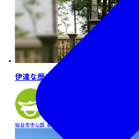
伊達な歴史の新体験｜戊辰戦争150年
仙台市中心部
るーぷる仙台でめぐる
歴史・文化