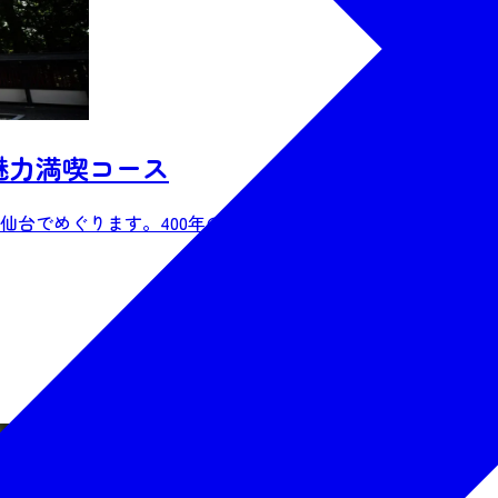
魅力満喫コース
台でめぐります。400年の時を超えて、伊達...