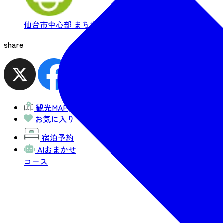
仙台市中心部
まち歩き・短時間
るーぷる仙台でめぐる
share
観光MAP
お気に入り
宿泊予約
AIおまかせ
コース