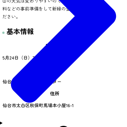
山の天気は変わりやすいので、雨具・防寒衣・食
料などの事前準備をして新緑の登山をお楽しみく
ださい。
基本情報
開催日時
5月24日（日）7:00～
開催場所
仙台市秋保ビジターセンター
住所
仙台市太白区秋保町馬場本小屋16-1