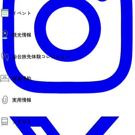
モデルコース
イベント
AIおまかせコース
オリジナルプラン
みんなの旅行記
イベント情報
観光情報
その他イベント情報（音楽・展示会）
スポーツ情報
コンベンション情報
観光スポット
仙台旅先体験コレクション
温泉
美味いもの
季節のイベント
仙台旅先体験コレクション
プロスポーツチーム・プロオーケストラ
宿泊予約
体験プログラム検索（予約）
仙台の銘品
体験事業者からのお知らせ
仙台夜時間
体験トピックス
宿泊予約
宿泊施設
体験事業者
実用情報
仙台観光マップ
観光案内
アクセス
お役立ち情報
観光アプリ
仙台観光マップ