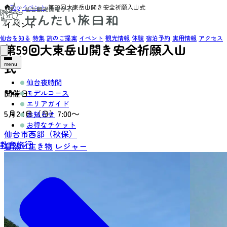
Top
›
イベント
›
第59回大東岳山開き安全祈願入山式
イベント
仙台を知る
特集
旅のご提案
イベント
観光情報
体験
宿泊予約
実用情報
アクセス
第59回大東岳山開き安全祈願入山
式
menu
仙台夜時間
開催日:
モデルコース
エリアガイド
5月24日（日）7:00～
お知らせ
お得なチケット
仙台市西部（秋保）
教育旅行
自然・生き物
レジャー