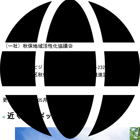
主催者
（一社）秋保地域活性化協議会
お問い合わせ
・仙台市秋保ビジターセンター／022ｰ399-2324
・仙台市太白区秋保総合支所まちづくり推進課／
022-399-2111
更新日：
2026年05月13日
近くのスポット