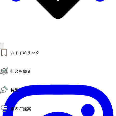
おすすめリンク
仙台夜時間
仙台を知る
モデルコース
エリアガイド
お知らせ
仙台の魅力
お得なチケット
特集
エリアガイド
復興に向けて
仙台観光PR動画ライブラリー
特集
仙台から行く東北周遊旅
旅のご提案
夜時間トピックス
伝統的工芸品