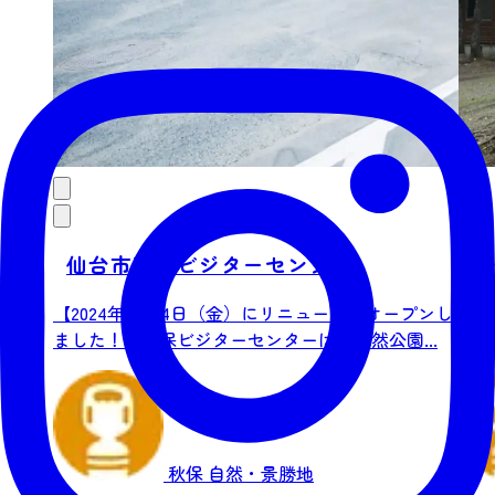
仙台市秋保ビジターセンター
秋
【2024年5月24日（金）にリニューアルオープンし
大東
ました！】秋保ビジターセンターは、自然公園...
で、
レ、.
秋保
自然・景勝地