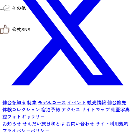
仙台までの経路検索
その他
市内の交通情報
お得なチケット
お知らせ
公式SNS
お問い合わせ
教育旅行
観光マップ
せんだい旅日和 X
せんだい旅日和とは
せんだい旅日和 Instagram
サイト利用規約
せんだい旅日和 Facebook
プライバシーポリシー
仙台旅先体験コレクション Facebook
サイトマップ
仙台旅先体験コレクション Instagaram
仙臺写真館フォトギャラリー
仙台を知る
特集
モデルコース
イベント
観光情報
仙台旅先
体験コレクション
宿泊予約
アクセス
サイトマップ
仙臺写真
館フォトギャラリー
お知らせ
せんだい旅日和とは
お問い合わせ
サイト利用規約
プライバシーポリシー