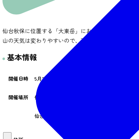
仙台秋保に位置する「大東岳」において山開きが行わ
山の天気は変わりやすいので、雨具・防寒衣・食料な
基本情報
開催日時
5月24日（日）7:00～
開催場所
仙台市秋保ビジターセンター
仙台市太白区秋保町馬場本小屋16-1