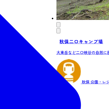
秋保二口キャンプ場
大東岳など二口峡谷の自然に囲
秋保
公園・レ