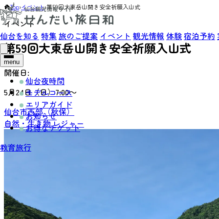
Top
›
イベント
›
第59回大東岳山開き安全祈願入山式
イベント
仙台を知る
特集
旅のご提案
イベント
観光情報
体験
宿泊予約
第59回大東岳山開き安全祈願入山式
menu
開催日:
仙台夜時間
5月24日（日）7:00～
モデルコース
エリアガイド
仙台市西部（秋保）
お知らせ
自然・生き物
レジャー
お得なチケット
教育旅行