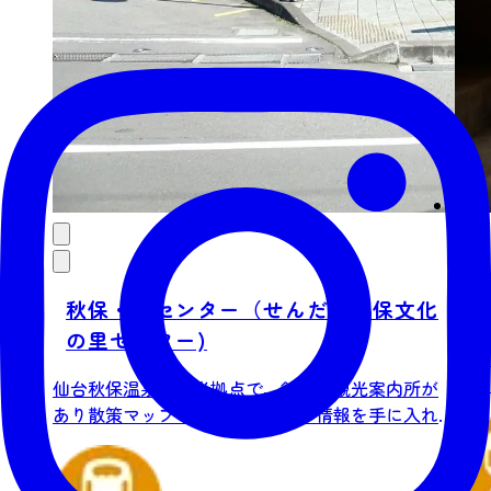
秋保・里センター（せんだい秋保文化
茶
の里センター)
宗園
古（
仙台秋保温泉の観光拠点で、館内は観光案内所が
台秋保
あり散策マップや地元ならではの情報を手に入れ
ること...