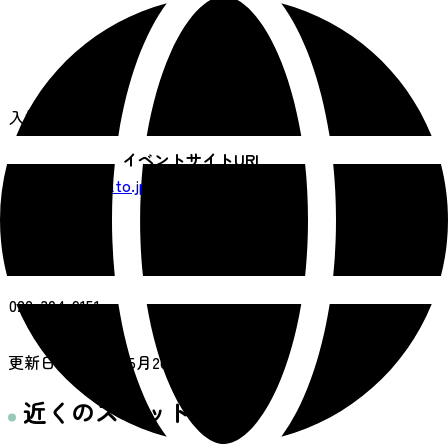
料金
入場無料
イベントサイトURL
https://akiusato.jp/
主催者
東北水石会
お問い合わせ
022-304-9151
更新日：
2026年05月26日
近くのスポット