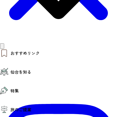
おすすめリンク
仙台夜時間
仙台を知る
モデルコース
エリアガイド
お知らせ
仙台の魅力
お得なチケット
特集
エリアガイド
復興に向けて
仙台観光PR動画ライブラリー
特集
仙台から行く東北周遊旅
旅のご提案
夜時間トピックス
伝統的工芸品