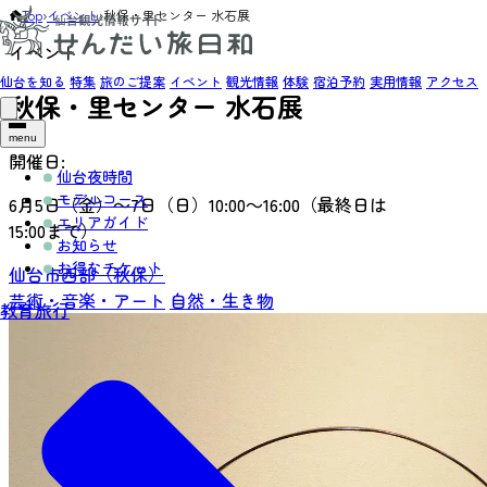
Top
›
イベント
›
秋保・里センター 水石展
イベント
仙台を知る
特集
旅のご提案
イベント
観光情報
体験
宿泊予約
実用情報
アクセス
秋保・里センター 水石展
menu
開催日:
仙台夜時間
モデルコース
6月5日（金）～7日（日）10:00～16:00（最終日は
エリアガイド
15:00まで）
お知らせ
お得なチケット
仙台市西部（秋保）
芸術・音楽・アート
自然・生き物
教育旅行