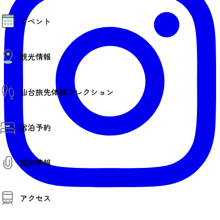
モデルコース
イベント
AIおまかせコース
オリジナルプラン
みんなの旅行記
イベント情報
観光情報
その他イベント情報（音楽・展示会）
スポーツ情報
コンベンション情報
観光スポット
仙台旅先体験コレクション
温泉
美味いもの
季節のイベント
仙台旅先体験コレクション
プロスポーツチーム・プロオーケストラ
宿泊予約
体験プログラム検索（予約）
仙台の銘品
体験事業者からのお知らせ
仙台夜時間
体験トピックス
宿泊予約
宿泊施設
体験事業者
実用情報
仙台観光マップ
観光案内
アクセス
お役立ち情報
観光アプリ
仙台観光マップ