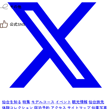
仙台までの経路検索
その他
市内の交通情報
お得なチケット
お知らせ
公式SNS
お問い合わせ
教育旅行
観光マップ
せんだい旅日和 X
せんだい旅日和とは
せんだい旅日和 Instagram
サイト利用規約
せんだい旅日和 Facebook
プライバシーポリシー
仙台旅先体験コレクション Facebook
サイトマップ
仙台旅先体験コレクション Instagaram
仙臺写真館フォトギャラリー
仙台を知る
特集
モデルコース
イベント
観光情報
仙台旅先
体験コレクション
宿泊予約
アクセス
サイトマップ
仙臺写真