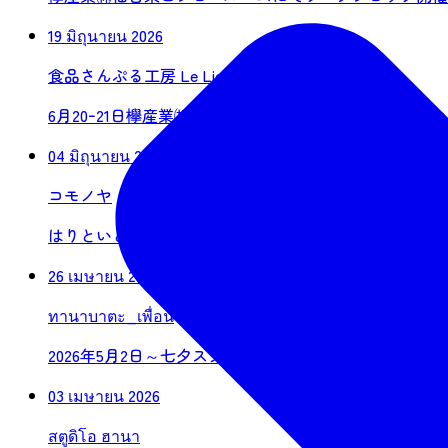
19 มิถุนายน 2026
食品さんぷる工房 Le Lien
6月20ｰ21日欅産業㈱仙台東口ショールームにてワーク
04 มิถุนายน 2026
コモノヤ
はりといととでつくるもの 其の五 絹のものがたり
26 เมษายน 2026
ทานาบาตะ_เพื่อน
2026年5月2日～七夕スタイルで残すポートレート撮影
03 เมษายน 2026
สตูดิโอ ฮานา