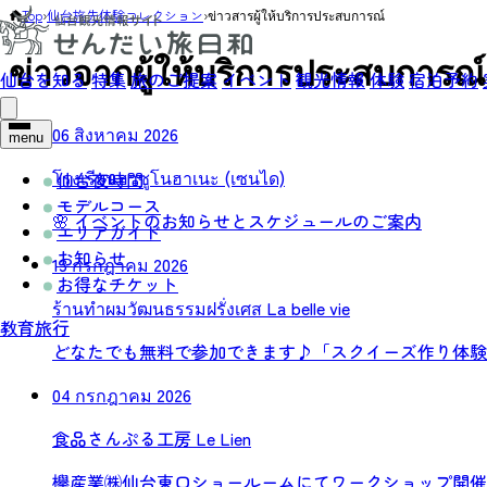
Top
›
仙台旅先体験コレクション
›
ข่าวสารผู้ให้บริการประสบการณ์
ข่าวจากผู้ให้บริการประสบการณ์
仙台を知る
特集
旅のご提案
イベント
観光情報
体験
宿泊予約
06 สิงหาคม 2026
menu
โรงเรียนฮาซูโนฮาเนะ (เซนได)
仙台夜時間
モデルコース
🌸 イベントのお知らせとスケジュールのご案内
エリアガイド
お知らせ
13 กรกฎาคม 2026
お得なチケット
ร้านทำผมวัฒนธรรมฝรั่งเศส La belle vie
教育旅行
どなたでも無料で参加できます♪「スクイーズ作り体験
04 กรกฎาคม 2026
食品さんぷる工房 Le Lien
欅産業㈱仙台東口ショールームにてワークショップ開催