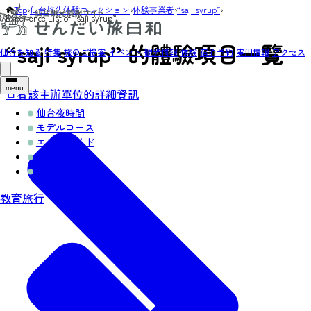
Top
›
仙台旅先体験コレクション
›
体験事業者
›
“saji syrup”
›
Experience List of “saji syrup”
“saji syrup” 的體驗項目一覽
仙台を知る
特集
旅のご提案
イベント
観光情報
体験
宿泊予約
実用情報
アクセス
menu
查看該主辦單位的詳細資訊
仙台夜時間
モデルコース
エリアガイド
お知らせ
お得なチケット
教育旅行