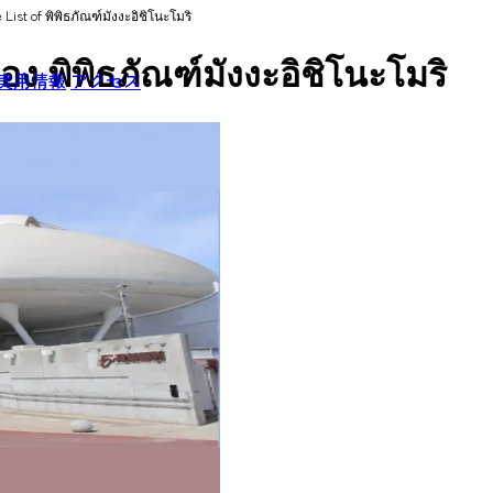
 List of พิพิธภัณฑ์มังงะอิชิโนะโมริ
พิพิธภัณฑ์มังงะอิชิโนะโมริ
実用情報
アクセス