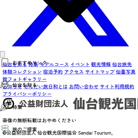
おすすめリンク
仙台を知る
特集
モデルコース
イベント
観光情報
仙台旅先
体験コレクション
宿泊予約
アクセス
サイトマップ
仙臺写真
仙台夜時間
館フォトギャラリー
仙台を知る
モデルコース
お知らせ
せんだい旅日和とは
お問い合わせ
サイト利用規約
エリアガイド
プライバシーポリシー
お知らせ
仙台の魅力
お得なチケット
特集
エリアガイド
復興に向けて
画像の無断転載はおやめください
仙台観光PR動画ライブラリー
特集
仙台から行く東北周遊旅
旅のご提案
夜時間トピックス
©公益財団法人 仙台観光国際協会
Sendai Tourism,
伝統的工芸品