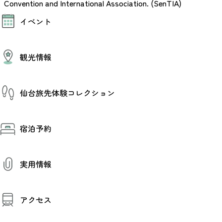
Convention and International Association. (SenTIA)
モデルコース
イベント
AIおまかせコース
オリジナルプラン
みんなの旅行記
イベント情報
観光情報
その他イベント情報（音楽・展示会）
スポーツ情報
コンベンション情報
観光スポット
仙台旅先体験コレクション
温泉
美味いもの
季節のイベント
仙台旅先体験コレクション
プロスポーツチーム・プロオーケストラ
宿泊予約
体験プログラム検索（予約）
仙台の銘品
体験事業者からのお知らせ
仙台夜時間
体験トピックス
宿泊予約
宿泊施設
体験事業者
実用情報
仙台観光マップ
観光案内
アクセス
お役立ち情報
観光アプリ
仙台観光マップ