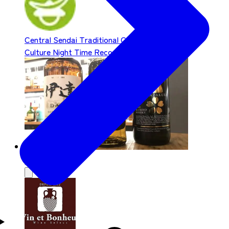
Central Sendai
Traditional Culture / Japanese
Culture
Night Time
Recommend