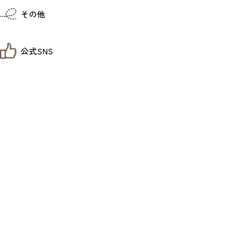
仙台までの経路検索
その他
市内の交通情報
お得なチケット
お知らせ
公式SNS
お問い合わせ
教育旅行
観光マップ
せんだい旅日和 X
せんだい旅日和とは
せんだい旅日和 Instagram
サイト利用規約
せんだい旅日和 Facebook
プライバシーポリシー
仙台旅先体験コレクション Facebook
サイトマップ
仙台旅先体験コレクション Instagaram
仙臺写真館フォトギャラリー