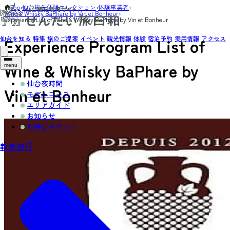
Top
›
仙台旅先体験コレクション
›
体験事業者
›
Wine & Whisky BaPhare by Vin et Bonheur
›
Experience List of Wine & Whisky BaPhare by Vin et Bonheur
仙台を知る
特集
旅のご提案
イベント
観光情報
体験
宿泊予約
実用情報
アクセス
Experience Program List of
Wine & Whisky BaPhare by
menu
仙台夜時間
Vin et Bonheur
モデルコース
エリアガイド
お知らせ
お得なチケット
教育旅行