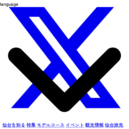
language
仙台を知る
特集
モデルコース
イベント
観光情報
仙台旅先