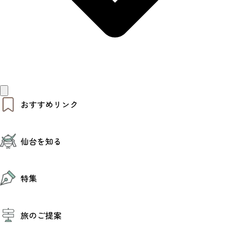
おすすめリンク
仙台夜時間
仙台を知る
モデルコース
エリアガイド
お知らせ
仙台の魅力
お得なチケット
特集
エリアガイド
復興に向けて
仙台観光PR動画ライブラリー
特集
仙台から行く東北周遊旅
旅のご提案
夜時間トピックス
伝統的工芸品