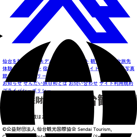
仙台を知る
特集
モデルコース
イベント
観光情報
仙台旅先
体験コレクション
宿泊予約
アクセス
サイトマップ
仙臺写真
館フォトギャラリー
お知らせ
せんだい旅日和とは
お問い合わせ
サイト利用規約
プライバシーポリシー
画像の無断転載はおやめください
©公益財団法人 仙台観光国際協会
Sendai Tourism,
Convention and International Association. (SenTIA)