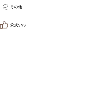
仙台までの経路検索
その他
市内の交通情報
お得なチケット
お知らせ
公式SNS
お問い合わせ
教育旅行
観光マップ
せんだい旅日和 X
せんだい旅日和とは
せんだい旅日和 Instagram
サイト利用規約
せんだい旅日和 Facebook
プライバシーポリシー
仙台旅先体験コレクション Facebook
サイトマップ
仙台旅先体験コレクション Instagaram
仙臺写真館フォトギャラリー