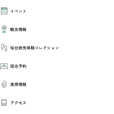
モデルコース
イベント
AIおまかせコース
オリジナルプラン
みんなの旅行記
イベント情報
観光情報
その他イベント情報（音楽・展示会）
スポーツ情報
コンベンション情報
観光スポット
仙台旅先体験コレクション
温泉
美味いもの
季節のイベント
仙台旅先体験コレクション
プロスポーツチーム・プロオーケストラ
宿泊予約
体験プログラム検索（予約）
仙台の銘品
体験事業者からのお知らせ
仙台夜時間
体験トピックス
宿泊予約
宿泊施設
体験事業者
実用情報
仙台観光マップ
観光案内
アクセス
お役立ち情報
観光アプリ
仙台観光マップ