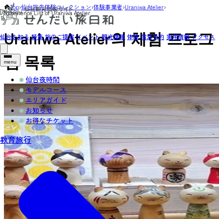
Top
›
仙台旅先体験コレクション
›
体験事業者
›
Uraniwa Atelier
›
Experience List of Uraniwa Atelier
Uraniwa Atelier의 체험 프로그
仙台を知る
特集
旅のご提案
イベント
観光情報
体験
宿泊予約
実用情報
アクセス
램 목록
menu
仙台夜時間
モデルコース
エリアガイド
お知らせ
お得なチケット
教育旅行