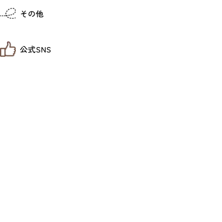
仙台までの経路検索
その他
市内の交通情報
お得なチケット
お知らせ
公式SNS
お問い合わせ
教育旅行
観光マップ
せんだい旅日和 X
せんだい旅日和とは
せんだい旅日和 Instagram
サイト利用規約
せんだい旅日和 Facebook
プライバシーポリシー
仙台旅先体験コレクション Facebook
サイトマップ
仙台旅先体験コレクション Instagaram
仙臺写真館フォトギャラリー