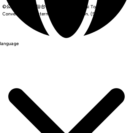
©公益財団法人 仙台観光国際協会
Sendai Tourism,
Convention and International Association. (SenTIA)
language