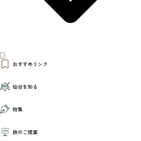
おすすめリンク
仙台夜時間
仙台を知る
モデルコース
エリアガイド
お知らせ
仙台の魅力
お得なチケット
特集
エリアガイド
復興に向けて
仙台観光PR動画ライブラリー
特集
仙台から行く東北周遊旅
旅のご提案
夜時間トピックス
伝統的工芸品