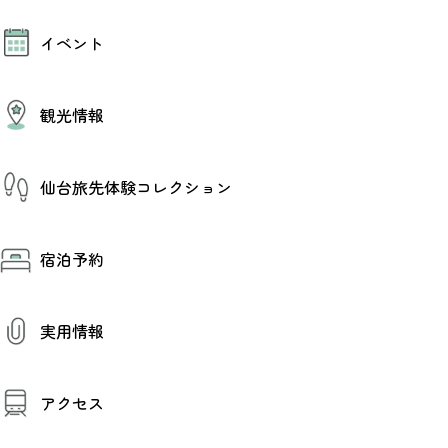
モデルコース
イベント
AIおまかせコース
オリジナルプラン
みんなの旅行記
イベント情報
観光情報
その他イベント情報（音楽・展示会）
スポーツ情報
コンベンション情報
観光スポット
仙台旅先体験コレクション
温泉
美味いもの
季節のイベント
仙台旅先体験コレクション
プロスポーツチーム・プロオーケストラ
宿泊予約
体験プログラム検索（予約）
仙台の銘品
体験事業者からのお知らせ
仙台夜時間
体験トピックス
宿泊予約
宿泊施設
体験事業者
実用情報
仙台観光マップ
観光案内
アクセス
お役立ち情報
観光アプリ
仙台観光マップ