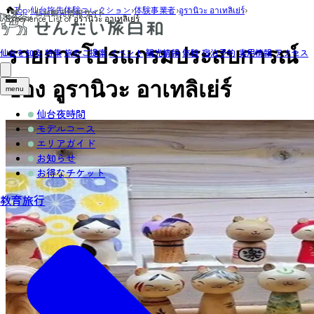
Top
›
仙台旅先体験コレクション
›
体験事業者
›
อูรานิวะ อาเทลิเย่ร์
›
Experience List of อูรานิวะ อาเทลิเย่ร์
รายการโปรแกรมประสบการณ์
仙台を知る
特集
旅のご提案
イベント
観光情報
体験
宿泊予約
実用情報
アクセス
ของ อูรานิวะ อาเทลิเย่ร์
menu
仙台夜時間
モデルコース
エリアガイド
お知らせ
お得なチケット
教育旅行