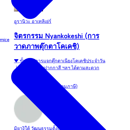
อูรานิวะ อาเทลิเย่ร์
จิตรกรรม Nyankokeshi (การ
mice
วาดภาพตุ๊กตาโคเคชิ)
▼ ขั้นตอนการแจกตุ๊กตาเนียงโคเคชิประจำวัน
↓ ระบายสีด้วยปากกาสี ฯลฯ ได้ตามสะดวก
ค่าธรรมเนียม：
1,500 เยนขึ้นไป (รวมภาษี)
มิยางิใต้
วัฒนธรรมดั้งเดิม / กิจกรรมเชิง