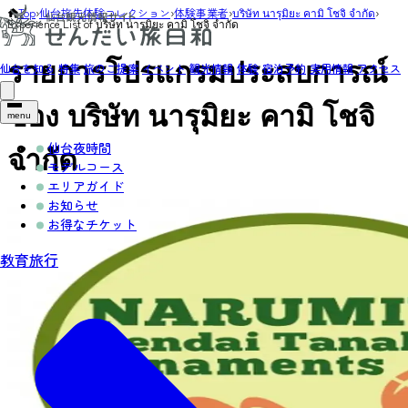
Top
›
仙台旅先体験コレクション
›
体験事業者
›
บริษัท นารุมิยะ คามิ โชจิ จำกัด
›
Experience List of บริษัท นารุมิยะ คามิ โชจิ จำกัด
รายการโปรแกรมประสบการณ์
仙台を知る
特集
旅のご提案
イベント
観光情報
体験
宿泊予約
実用情報
アクセス
ของ บริษัท นารุมิยะ คามิ โชจิ
menu
จำกัด
仙台夜時間
モデルコース
エリアガイド
お知らせ
お得なチケット
教育旅行