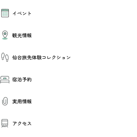
モデルコース
イベント
AIおまかせコース
オリジナルプラン
みんなの旅行記
イベント情報
観光情報
その他イベント情報（音楽・展示会）
スポーツ情報
コンベンション情報
観光スポット
仙台旅先体験コレクション
温泉
美味いもの
季節のイベント
仙台旅先体験コレクション
プロスポーツチーム・プロオーケストラ
宿泊予約
体験プログラム検索（予約）
仙台の銘品
体験事業者からのお知らせ
仙台夜時間
体験トピックス
宿泊予約
宿泊施設
体験事業者
実用情報
仙台観光マップ
観光案内
アクセス
お役立ち情報
観光アプリ
仙台観光マップ