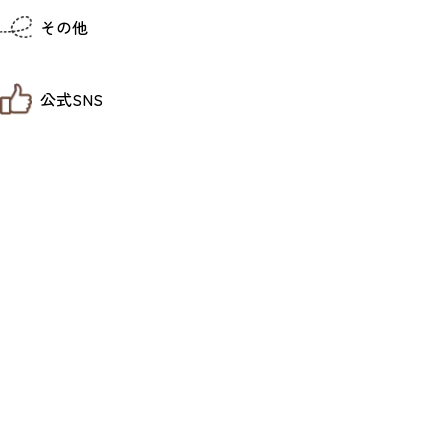
仙台までの経路検索
その他
市内の交通情報
お得なチケット
お知らせ
公式SNS
お問い合わせ
教育旅行
観光マップ
せんだい旅日和 X
せんだい旅日和とは
せんだい旅日和 Instagram
サイト利用規約
せんだい旅日和 Facebook
プライバシーポリシー
仙台旅先体験コレクション Facebook
サイトマップ
仙台旅先体験コレクション Instagaram
仙臺写真館フォトギャラリー