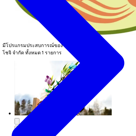
มีโปรแกรมประสบการณ์ของ บริษัท นารุมิยะ คามิ
โชจิ จำกัด ทั้งหมด 1 รายการ