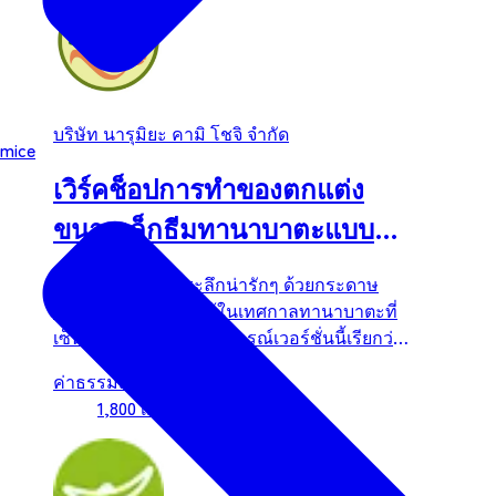
บริษัท นารุมิยะ คามิ โชจิ จำกัด
mice
เวิร์คช็อปการทำของตกแต่ง
ขนาดเล็กธีมทานาบาตะแบบ
ดั้งเดิมในเมืองเซนได
มาประดิษฐ์ของที่ระลึกน่ารักๆ ด้วยกระดาษ
ญี่ปุ่นแบบเดียวกับที่ใช้ในเทศกาลทานาบาตะที่
เซ็นไดกันเถอะ! ประสบการณ์เวอร์ชั่นนี้เรียกว่า
เวอร์ชั่น &quot;โรแมนติก&quot; 【เนื้อหา
ค่าธรรมเนียม：
ประสบการณ์】 ① ฟังคำอธิบายเกี่ยว...
1,800 เยนขึ้นไป (รวมภาษี)