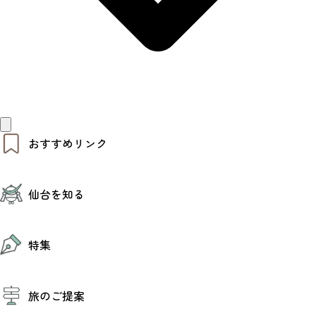
おすすめリンク
仙台夜時間
仙台を知る
モデルコース
エリアガイド
お知らせ
仙台の魅力
お得なチケット
特集
エリアガイド
復興に向けて
仙台観光PR動画ライブラリー
特集
仙台から行く東北周遊旅
旅のご提案
夜時間トピックス
伝統的工芸品