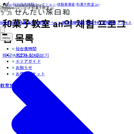
Top
›
仙台旅先体験コレクション
›
体験事業者
›
和菓子教室 an
›
Experience List of 和菓子教室 an
和菓子教室 an의 체험 프로그
仙台を知る
特集
旅のご提案
イベント
観光情報
体験
宿泊予約
実用情報
アクセス
램 목록
menu
仙台夜時間
해당 사업자 상세 보기
モデルコース
エリアガイド
お知らせ
お得なチケット
教育旅行