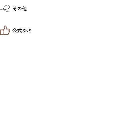
仙台までの経路検索
その他
市内の交通情報
お得なチケット
お知らせ
公式SNS
お問い合わせ
教育旅行
観光マップ
せんだい旅日和 X
せんだい旅日和とは
せんだい旅日和 Instagram
サイト利用規約
せんだい旅日和 Facebook
プライバシーポリシー
仙台旅先体験コレクション Facebook
サイトマップ
仙台旅先体験コレクション Instagaram
仙臺写真館フォトギャラリー