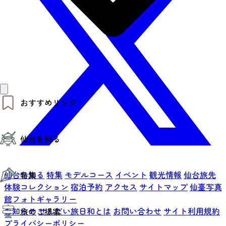
おすすめリンク
仙台夜時間
仙台を知る
モデルコース
エリアガイド
お知らせ
仙台の魅力
お得なチケット
仙台を知る
特集
モデルコース
イベント
観光情報
仙台旅先
特集
エリアガイド
復興に向けて
体験コレクション
宿泊予約
アクセス
サイトマップ
仙臺写真
仙台観光PR動画ライブラリー
館フォトギャラリー
特集
仙台から行く東北周遊旅
お知らせ
せんだい旅日和とは
お問い合わせ
サイト利用規約
旅のご提案
夜時間トピックス
伝統的工芸品
プライバシーポリシー