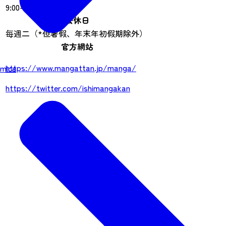
9:00-17:00
公休日
每週二（*但暑假、年末年初假期除外）
官方網站
https://www.mangattan.jp/manga/
mice
https://twitter.com/ishimangakan