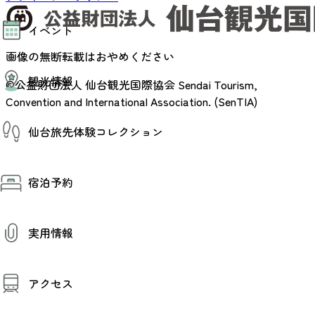
モデルコース
イベント
AIおまかせコース
オリジナルプラン
画像の無断転載はおやめください
みんなの旅行記
イベント情報
観光情報
その他イベント情報（音楽・展示会）
©公益財団法人 仙台観光国際協会
Sendai Tourism,
スポーツ情報
Convention and International Association. (SenTIA)
コンベンション情報
観光スポット
仙台旅先体験コレクション
温泉
美味いもの
季節のイベント
仙台旅先体験コレクション
プロスポーツチーム・プロオーケストラ
宿泊予約
体験プログラム検索（予約）
仙台の銘品
体験事業者からのお知らせ
仙台夜時間
体験トピックス
宿泊予約
宿泊施設
体験事業者
実用情報
仙台観光マップ
観光案内
アクセス
お役立ち情報
観光アプリ
仙台観光マップ