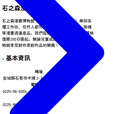
石之森漫畫博物館
石之森漫畫博物館（又稱石捲漫畫博物館）舉辦各
種工作坊，任何人都可以輕鬆製作金屬徽章、掛繩
等漫畫週邊產品。我們每週提供5種體驗項目，價格
僅需200日圓起。無論兒童或成人，都可以在我們博
物館享受創作原創作品的樂趣！
基本資訊
地址
宮城縣石卷市中瀨 2-7 986-0823
電話號碼
0225-96-5055
傳真
0225-96-5045
營業時間