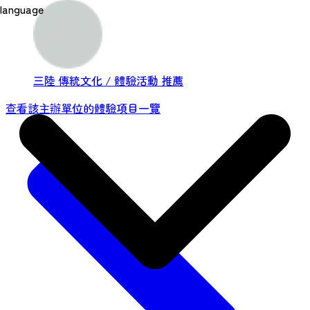
屬徽章和皮質掛繩的體驗項目。 ——關於博物
language
館——石之森漫畫博物館（又稱石捲漫畫博物
館）於2001年開館，旨在從多個角度展現石之
森章太郎的作品，並向遊客介紹漫...
三陸
傳統文化 / 體驗活動
推薦
查看該主辦單位的體驗項目一覽