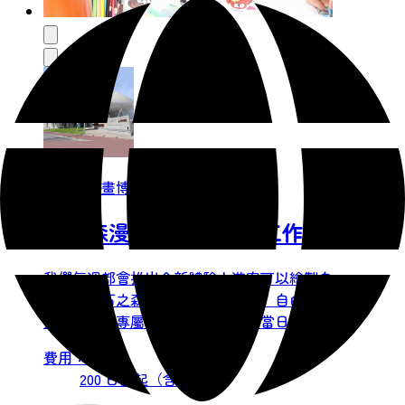
石之森漫畫博物館
石之森漫畫博物館漫畫工作坊
我們每週都會推出全新體驗！遊客可以繪製自
己喜愛的石之森章太郎筆下的角色，自由創作
插畫，製作專屬的金屬徽章。根據當日活動的
不同，您可以製作金屬徽章、裝飾掛繩或書
費用：
籤。或者，您也可以在塑膠板上繪製圖案，製
200 日圓起（含稅）
作漫畫鑰匙圈。此外，我們也提供製作大型金