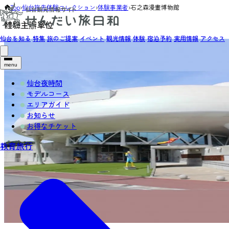
Top
›
仙台旅先体験コレクション
›
体験事業者
›
石之森漫畫博物館
體驗主辦單位
仙台を知る
特集
旅のご提案
イベント
観光情報
体験
宿泊予約
実用情報
アクセス
menu
仙台夜時間
モデルコース
エリアガイド
お知らせ
お得なチケット
教育旅行