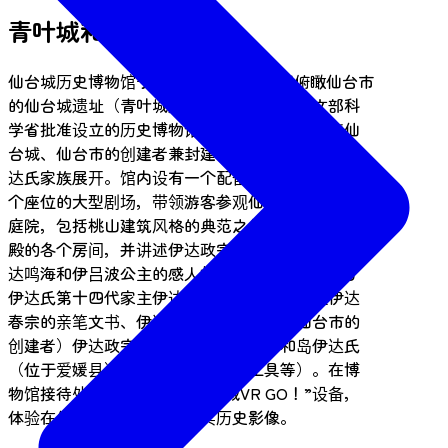
青叶城和本丸博物馆
仙台城历史博物馆于1979年开馆，坐落于俯瞰仙台市
的仙台城遗址（青叶城遗址）上，是经日本文部科
学省批准设立的历史博物馆。馆内展品主要围绕仙
台城、仙台市的创建者兼封建领主伊达政宗以及伊
达氏家族展开。馆内设有一个配备300英寸屏幕和152
个座位的大型剧场，带领游客参观仙台城及其主要
庭院，包括桃山建筑风格的典范之作——大弘间大
殿的各个房间，并讲述伊达政宗、片仓小十郎、伊
达鸣海和伊吕波公主的感人故事。博物馆还展出了
伊达氏第十四代家主伊达种宗和第十五代家主伊达
春宗的亲笔文书、伊达氏第十七代家主（仙台市的
创建者）伊达政宗的信件、刀剑以及宇和岛伊达氏
（位于爱媛县）的婚礼用品（化妆工具等）。在博
物馆接待处，您可以租借“仙台城VR GO！”设备，
体验在仙台城遗址的虚拟现实历史影像。