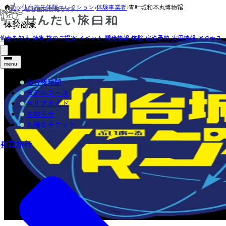
Top
›
仙台旅先体験コレクション
›
体験事業者
›
青叶城和本丸博物馆
体验商家
仙台を知る
特集
旅のご提案
イベント
観光情報
体験
宿泊予約
実用情報
アクセス
menu
仙台夜時間
モデルコース
エリアガイド
お知らせ
お得なチケット
教育旅行