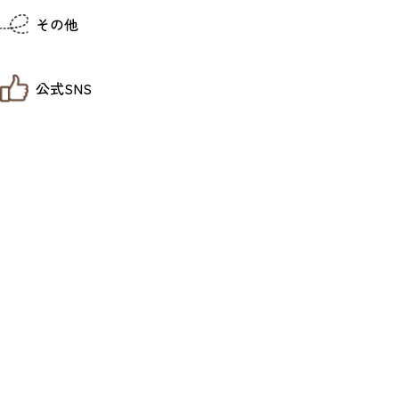
仙台までの経路検索
その他
市内の交通情報
お得なチケット
お知らせ
公式SNS
お問い合わせ
教育旅行
観光マップ
せんだい旅日和 X
せんだい旅日和とは
せんだい旅日和 Instagram
サイト利用規約
せんだい旅日和 Facebook
プライバシーポリシー
仙台旅先体験コレクション Facebook
サイトマップ
仙台旅先体験コレクション Instagaram
仙臺写真館フォトギャラリー