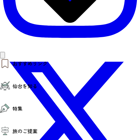
おすすめリンク
仙台夜時間
仙台を知る
モデルコース
エリアガイド
お知らせ
仙台の魅力
お得なチケット
特集
エリアガイド
復興に向けて
仙台観光PR動画ライブラリー
特集
仙台から行く東北周遊旅
旅のご提案
夜時間トピックス
伝統的工芸品