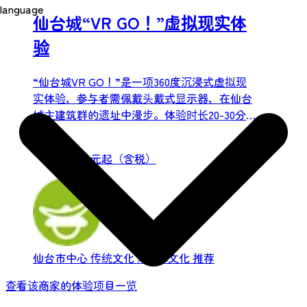
language
仙台城“VR GO！”虚拟现实体
验
“仙台城VR GO！”是一项360度沉浸式虚拟现
实体验，参与者需佩戴头戴式显示器，在仙台
城主建筑群的遗址中漫步。体验时长20-30分
钟，即可感受400年前伊达政宗在其城堡居所
费用：
所见的景象。体验内容包括仙台城正门——徒
880 日元起（含税）
之门，以及曾用于迎接天皇和将军的御成门。
仙台城的核心建筑——大弘间，是桃山建筑的
杰作。尤其值得一提的是，其内部精美的拉门
壁画，令人不禁想起伊达政宗为国家和人民创
造和平与繁荣的愿景。...
仙台市中心
传统文化 / 日本文化
推荐
查看该商家的体验项目一览