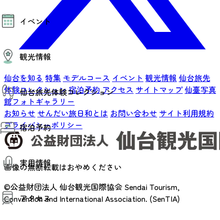
モデルコース
イベント
AIおまかせコース
オリジナルプラン
みんなの旅行記
イベント情報
観光情報
その他イベント情報（音楽・展示会）
スポーツ情報
コンベンション情報
仙台を知る
特集
モデルコース
イベント
観光情報
仙台旅先
観光スポット
体験コレクション
宿泊予約
アクセス
サイトマップ
仙臺写真
仙台旅先体験コレクション
温泉
館フォトギャラリー
美味いもの
季節のイベント
お知らせ
せんだい旅日和とは
お問い合わせ
サイト利用規約
仙台旅先体験コレクション
プロスポーツチーム・プロオーケストラ
プライバシーポリシー
宿泊予約
体験プログラム検索（予約）
仙台の銘品
体験事業者からのお知らせ
仙台夜時間
体験トピックス
宿泊予約
宿泊施設
体験事業者
実用情報
仙台観光マップ
画像の無断転載はおやめください
©公益財団法人 仙台観光国際協会
Sendai Tourism,
観光案内
アクセス
お役立ち情報
Convention and International Association. (SenTIA)
観光アプリ
仙台観光マップ