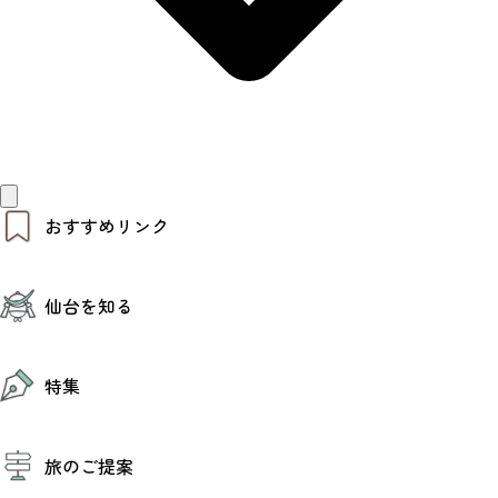
おすすめリンク
仙台夜時間
仙台を知る
モデルコース
エリアガイド
お知らせ
仙台の魅力
お得なチケット
特集
エリアガイド
復興に向けて
仙台観光PR動画ライブラリー
特集
仙台から行く東北周遊旅
旅のご提案
夜時間トピックス
伝統的工芸品