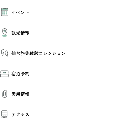
モデルコース
イベント
AIおまかせコース
オリジナルプラン
みんなの旅行記
イベント情報
観光情報
その他イベント情報（音楽・展示会）
スポーツ情報
コンベンション情報
観光スポット
仙台旅先体験コレクション
温泉
美味いもの
季節のイベント
仙台旅先体験コレクション
プロスポーツチーム・プロオーケストラ
宿泊予約
体験プログラム検索（予約）
仙台の銘品
体験事業者からのお知らせ
仙台夜時間
体験トピックス
宿泊予約
宿泊施設
体験事業者
実用情報
仙台観光マップ
観光案内
アクセス
お役立ち情報
観光アプリ
仙台観光マップ