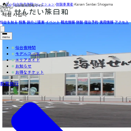
Top
›
仙台旅先体験コレクション
›
体験事業者
›
Kaisen Senbei Shiogama
체험 사업자
仙台を知る
特集
旅のご提案
イベント
観光情報
体験
宿泊予約
実用情報
アクセス
menu
仙台夜時間
モデルコース
エリアガイド
お知らせ
お得なチケット
教育旅行