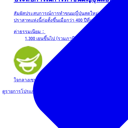
สัมผัสประสบการณ์การทำขนมญี่ปุ่นสดใหม่ (เนริกิริ “ขนม
ปราสาทแห่งนี้ก่อตั้งขึ้นเมื่อกว่า 400 ปีที่แล้ว ขนมญี่ปุ่นแบบดั
ค่าธรรมเนียม：
1,300 เยนขึ้นไป (รวมภาษี)
ใจกลางเซนได
อาหารและเครื่องดื่ม
แนะนำ
ต้องสมัคร
ดูรายการโปรแกรมประสบการณ์ของผู้ประกอบการรายนี้