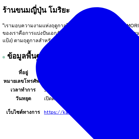
ร้านขนมญี่ปุ่น โมริยะ
"เรามอบความงามแห่งฤดูกาลไว้ในมือคุณ" ร้านขนมญี่ปุ่น MORIY
ของเราคือการแบ่งปันเอกลักษณ์เฉพาะของขนมญี่ปุ่น ซึ่งเป็นส่
แป้ง) ตามฤดูกาลสำหรับทั้งคนท้องถิ่นและนักท่องเที่ยว
ข้อมูลพื้นฐาน
ที่อยู่
10-7, 3-โชเมะ, คิโนชิตะ, วาคาบายาชิ-คุ, เ
หมายเลขโทรศัพท์
022-257-1415
เวลาทำการ
9:00～ จนกว่าสินค้าจะหมด (หรือพระอาทิตย
วันหยุด
เปิดตลอดทั้งปี
เว็บไซต์ทางการ
https://kashin-moriya.jp/