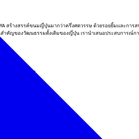
A สร้างสรรค์ขนมญี่ปุ่นมากว่าครึ่งศตวรรษ ด้วยรอยยิ้มและการสน
วนสำคัญของวัฒนธรรมดั้งเดิมของญี่ปุ่น เรานำเสนอประสบการณ์กา
ซนได-ชิ 984-0047
์ตก)