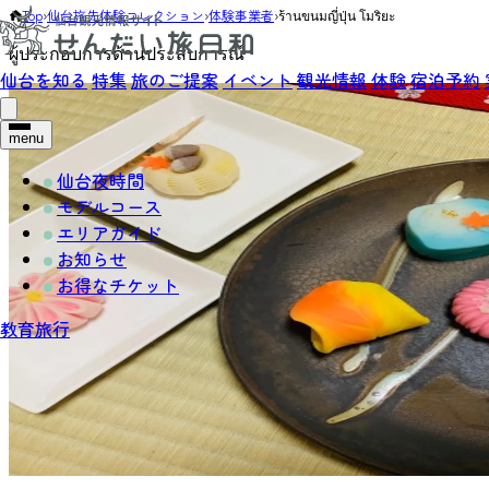
Top
›
仙台旅先体験コレクション
›
体験事業者
›
ร้านขนมญี่ปุ่น โมริยะ
ผู้ประกอบการด้านประสบการณ์
仙台を知る
特集
旅のご提案
イベント
観光情報
体験
宿泊予約
menu
仙台夜時間
モデルコース
エリアガイド
お知らせ
お得なチケット
教育旅行