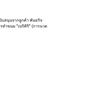
ับสนุนจากลูกค้า พันธกิจ
รทำขนม "เนริคิริ" (การนวด