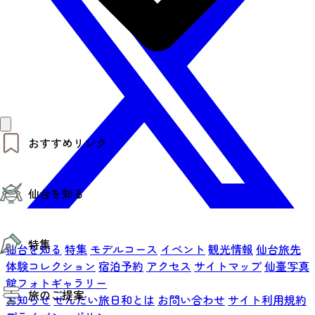
おすすめリンク
仙台夜時間
仙台を知る
モデルコース
エリアガイド
お知らせ
仙台の魅力
お得なチケット
特集
エリアガイド
仙台を知る
特集
モデルコース
イベント
観光情報
仙台旅先
復興に向けて
体験コレクション
宿泊予約
アクセス
サイトマップ
仙臺写真
仙台観光PR動画ライブラリー
特集
館フォトギャラリー
仙台から行く東北周遊旅
旅のご提案
夜時間トピックス
お知らせ
せんだい旅日和とは
お問い合わせ
サイト利用規約
伝統的工芸品