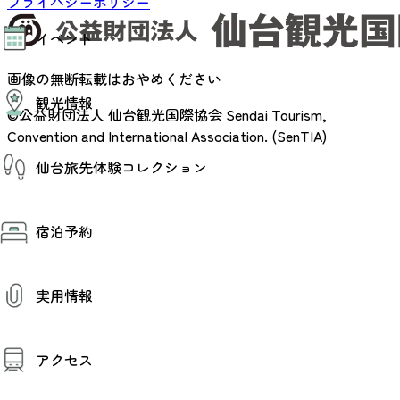
プライバシーポリシー
モデルコース
イベント
AIおまかせコース
オリジナルプラン
みんなの旅行記
画像の無断転載はおやめください
イベント情報
観光情報
その他イベント情報（音楽・展示会）
©公益財団法人 仙台観光国際協会
Sendai Tourism,
スポーツ情報
Convention and International Association. (SenTIA)
コンベンション情報
観光スポット
仙台旅先体験コレクション
温泉
美味いもの
季節のイベント
仙台旅先体験コレクション
プロスポーツチーム・プロオーケストラ
宿泊予約
体験プログラム検索（予約）
仙台の銘品
体験事業者からのお知らせ
仙台夜時間
体験トピックス
宿泊予約
宿泊施設
体験事業者
実用情報
仙台観光マップ
観光案内
アクセス
お役立ち情報
観光アプリ
仙台観光マップ