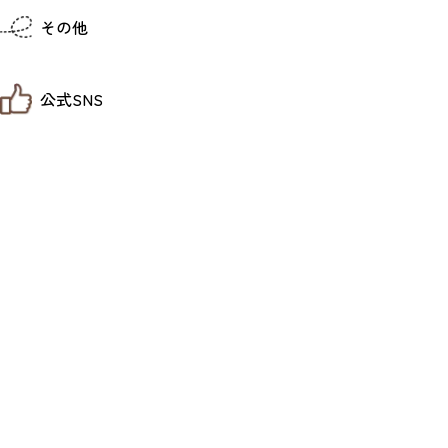
仙台までの経路検索
その他
市内の交通情報
お得なチケット
お知らせ
公式SNS
お問い合わせ
教育旅行
観光マップ
せんだい旅日和 X
せんだい旅日和とは
せんだい旅日和 Instagram
サイト利用規約
せんだい旅日和 Facebook
プライバシーポリシー
仙台旅先体験コレクション Facebook
サイトマップ
仙台旅先体験コレクション Instagaram
仙臺写真館フォトギャラリー