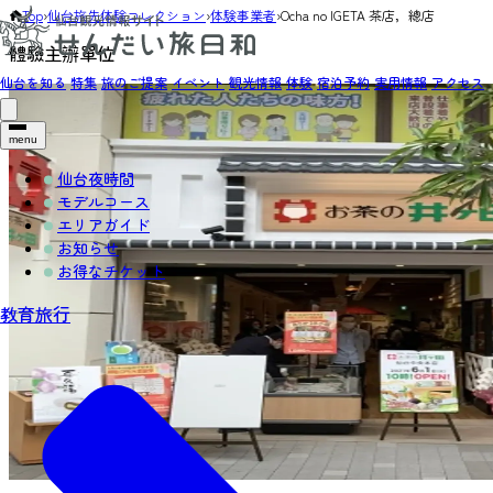
Top
›
仙台旅先体験コレクション
›
体験事業者
›
Ocha no IGETA 茶店，總店
體驗主辦單位
仙台を知る
特集
旅のご提案
イベント
観光情報
体験
宿泊予約
実用情報
アクセス
menu
仙台夜時間
モデルコース
エリアガイド
お知らせ
お得なチケット
教育旅行