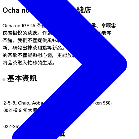
Ocha no IGETA 茶店，總店
Ocha no IGETA 茶館致力於提供能世代傳承、令顧客
倍感愉悅的茶飲。作為一家擁有90餘年歷史的老字
茶館，我們不僅提供風味醇正的茶飲，更不斷創
新，研發出抹茶甜點等新品。 Ocha no IGETA 茶館
的茶飲不僅能撫慰心靈，更能放鬆身心，讓您輕鬆
將品茶融入忙碌的生活。
基本資訊
地址
2-5-9, Chuo, Aoba-ku, Sendai-shi, Miyagi-ken 980-
0021松文堂大廈，1樓南側
電話號碼
022-261-1351
傳真