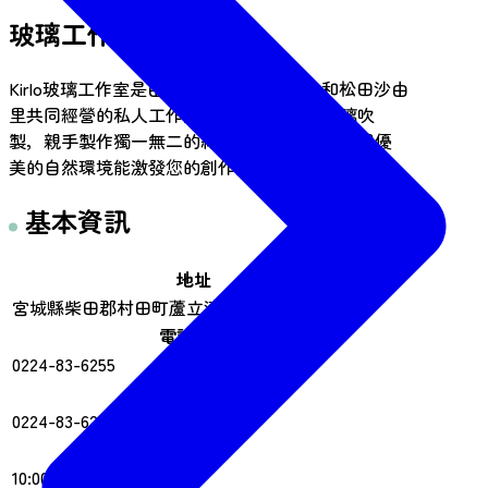
玻璃工作室漩渦
Kirlo玻璃工作室是由玻璃藝術家志賀英二和松田沙由
里共同經營的私人工作室。遊客可以體驗玻璃吹
製，親手製作獨一無二的紀念品。我們希望周圍優
美的自然環境能激發您的創作靈感。
基本資訊
地址
宮城縣柴田郡村田町蘆立漆坊 82 號 989-1311
電話號碼
0224-83-6255
傳真
0224-83-6255
營業時間
10:00-17:00