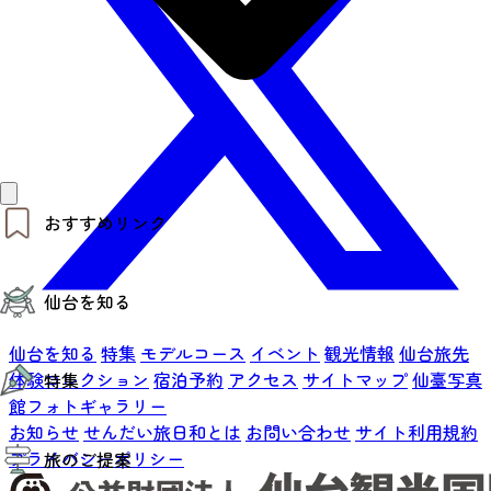
おすすめリンク
仙台夜時間
仙台を知る
モデルコース
エリアガイド
お知らせ
仙台を知る
特集
モデルコース
イベント
観光情報
仙台旅先
仙台の魅力
お得なチケット
体験コレクション
宿泊予約
アクセス
サイトマップ
仙臺写真
特集
エリアガイド
復興に向けて
館フォトギャラリー
仙台観光PR動画ライブラリー
お知らせ
せんだい旅日和とは
お問い合わせ
サイト利用規約
特集
仙台から行く東北周遊旅
プライバシーポリシー
旅のご提案
夜時間トピックス
伝統的工芸品