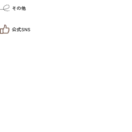
仙台までの経路検索
その他
市内の交通情報
お得なチケット
お知らせ
公式SNS
お問い合わせ
教育旅行
観光マップ
せんだい旅日和 X
せんだい旅日和とは
せんだい旅日和 Instagram
サイト利用規約
せんだい旅日和 Facebook
プライバシーポリシー
仙台旅先体験コレクション Facebook
サイトマップ
仙台旅先体験コレクション Instagaram
仙臺写真館フォトギャラリー