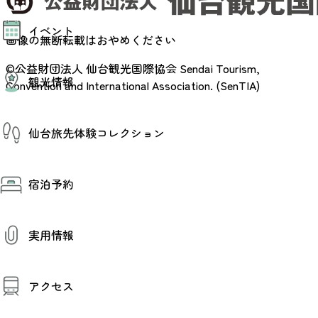
モデルコース
イベント
AIおまかせコース
画像の無断転載はおやめください
オリジナルプラン
みんなの旅行記
イベント情報
©公益財団法人 仙台観光国際協会
Sendai Tourism,
観光情報
その他イベント情報（音楽・展示会）
Convention and International Association. (SenTIA)
スポーツ情報
コンベンション情報
観光スポット
仙台旅先体験コレクション
温泉
美味いもの
季節のイベント
仙台旅先体験コレクション
プロスポーツチーム・プロオーケストラ
宿泊予約
体験プログラム検索（予約）
仙台の銘品
体験事業者からのお知らせ
仙台夜時間
体験トピックス
宿泊予約
宿泊施設
体験事業者
実用情報
仙台観光マップ
観光案内
アクセス
お役立ち情報
観光アプリ
仙台観光マップ