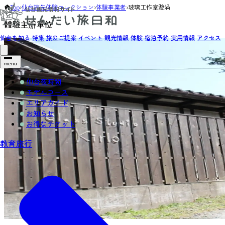
Top
›
仙台旅先体験コレクション
›
体験事業者
›
玻璃工作室漩渦
體驗主辦單位
仙台を知る
特集
旅のご提案
イベント
観光情報
体験
宿泊予約
実用情報
アクセス
menu
仙台夜時間
モデルコース
エリアガイド
お知らせ
お得なチケット
教育旅行