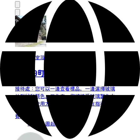
玻璃工作室漩渦
在村田町體驗玻璃吹製
接待處：您可以一邊查看樣品，一邊選擇玻璃
的形狀和顏色。工作室：您將接受玻璃製作方
法和工具使用方法的指導。體驗：在指導老師
的指導下，學員將玻璃熔化至1200℃，充氣，
費用：
並使用專用工具進行塑形。成品將被放入窯爐
3,500 日圓起（含稅）
中緩慢冷卻。產品將在大約一周內送達您在日
本的地址。或者，您也可以安排稍後到工作室