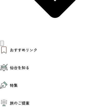
おすすめリンク
仙台夜時間
仙台を知る
モデルコース
エリアガイド
お知らせ
仙台の魅力
お得なチケット
特集
エリアガイド
復興に向けて
仙台観光PR動画ライブラリー
特集
仙台から行く東北周遊旅
旅のご提案
夜時間トピックス
伝統的工芸品