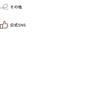
仙台までの経路検索
その他
市内の交通情報
お得なチケット
お知らせ
公式SNS
お問い合わせ
教育旅行
観光マップ
せんだい旅日和 X
せんだい旅日和とは
せんだい旅日和 Instagram
サイト利用規約
せんだい旅日和 Facebook
プライバシーポリシー
仙台旅先体験コレクション Facebook
サイトマップ
仙台旅先体験コレクション Instagaram
仙臺写真館フォトギャラリー