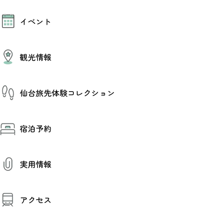
モデルコース
イベント
AIおまかせコース
オリジナルプラン
みんなの旅行記
イベント情報
観光情報
その他イベント情報（音楽・展示会）
スポーツ情報
コンベンション情報
観光スポット
仙台旅先体験コレクション
温泉
美味いもの
季節のイベント
仙台旅先体験コレクション
プロスポーツチーム・プロオーケストラ
宿泊予約
体験プログラム検索（予約）
仙台の銘品
体験事業者からのお知らせ
仙台夜時間
体験トピックス
宿泊予約
宿泊施設
体験事業者
実用情報
仙台観光マップ
観光案内
アクセス
お役立ち情報
観光アプリ
仙台観光マップ