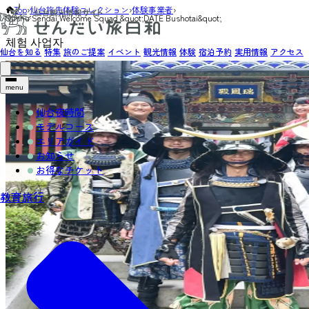
Top
›
仙台旅先体験コレクション
›
体験事業者
›
Oushu Sendai Welcome Squad &quot;DATE Bushotai&quot;
체험 사업자
仙台を知る
特集
旅のご提案
イベント
観光情報
体験
宿泊予約
実用情報
アクセス
menu
仙台夜時間
モデルコース
エリアガイド
お知らせ
お得なチケット
教育旅行