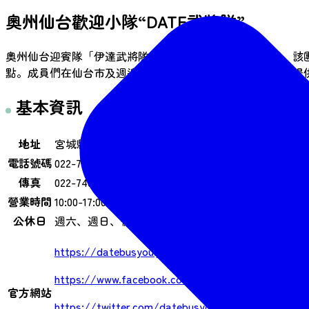
奧州仙台歡迎小隊“DATE武將隊”
奧州仙台迎賓隊「伊達武將隊」是一個歷史人物扮演團體。該
點。成員們在仙台市及週邊景點（包括仙台城遺址）為遊客提
基本資訊
地址
宮城縣仙台市青葉區一番町 1-5-16 980-0811
電話號碼
022-748-4830
傳真
022-748-4836
營業時間
10:00-17:00
公休日
週六、週日、假日 ※新年假期
https://datebusyou.jp/
https://www.facebook.com/datebusyou/
官方網站
https://twitter.com/datebusyou