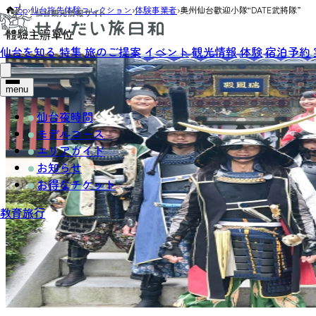
Top
›
仙台旅先体験コレクション
›
体験事業者
›
奧州仙台歡迎小隊“DATE武將隊”
體驗主辦單位
仙台を知る
特集
旅のご提案
イベント
観光情報
体験
宿泊予約
menu
仙台夜時間
モデルコース
エリアガイド
お知らせ
お得なチケット
教育旅行