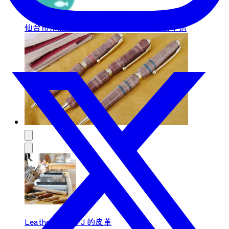
革压印※皮革压印※可以使用各种压印工...
仙台市东部
传统文化 / 体验活动
推荐
需申请
Leather Studio J 的皮革