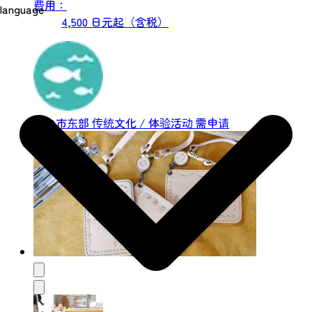
费用：
language
皮革工艺的基础知识。课程所需的所有工具都
4,500 日元起（含税）
已在皮革工作室准备就绪。皮革工艺导师将在
每个步骤中演示并讲解工具的使用方法。您将
在本课程中练习的技能包括：・手工缝制皮革
・打磨边缘 ・安装按扣、鸡眼、钩扣 ・皮革
压印 ※皮革压印※ 可以使用各...
仙台市东部
传统文化 / 体验活动
需申请