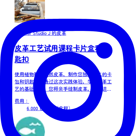
Leather Studio J 的皮革
皮革工艺试用课程卡片盒和钥
匙扣
使用植物鞣制天然皮革，制作您独一无二的卡
包和钥匙扣。通过这次实践体验，学习皮革工
艺的基础知识。您将亲手缝制皮革，然后进行
※皮革压印※，印上您的名字、日期、图案等
费用：
等。您可以选择竖款或横款卡包。体验所需的
6,000 日元起（含税）
所有工具都已在皮革工作室准备就绪。皮革工
艺导师将演示并讲解每个步骤的工具使用方
法。您将在本课程中练习的技能包括：・手工
缝制皮革・打磨边缘・安装鸡眼扣、钩扣・皮