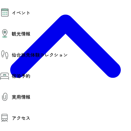
モデルコース
イベント
AIおまかせコース
オリジナルプラン
みんなの旅行記
イベント情報
観光情報
その他イベント情報（音楽・展示会）
スポーツ情報
コンベンション情報
観光スポット
仙台旅先体験コレクション
温泉
美味いもの
季節のイベント
仙台旅先体験コレクション
プロスポーツチーム・プロオーケストラ
宿泊予約
体験プログラム検索（予約）
仙台の銘品
体験事業者からのお知らせ
仙台夜時間
体験トピックス
宿泊予約
宿泊施設
体験事業者
実用情報
仙台観光マップ
観光案内
アクセス
お役立ち情報
観光アプリ
仙台観光マップ