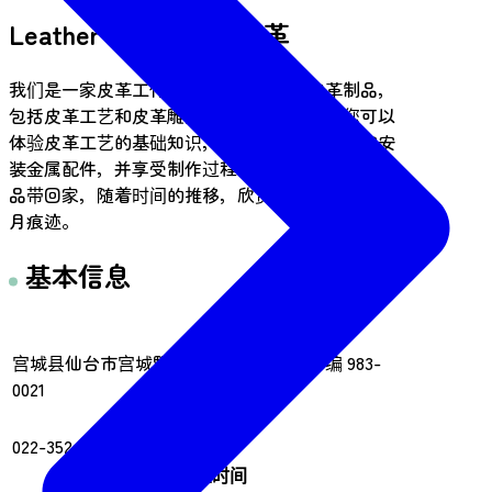
Leather Studio J 的皮革
我们是一家皮革工作室，主要生产手工皮革制品，
包括皮革工艺和皮革雕刻。在这个工作室，您可以
体验皮革工艺的基础知识，例如手工缝制皮革和安
装金属配件，并享受制作过程。您可以将自己的作
品带回家，随着时间的推移，欣赏皮革的质感和岁
月痕迹。
基本信息
地址
宫城县仙台市宫城野区田子字信里 6-1 邮编 983-
0021
电话号码
022-352-3128
营业时间