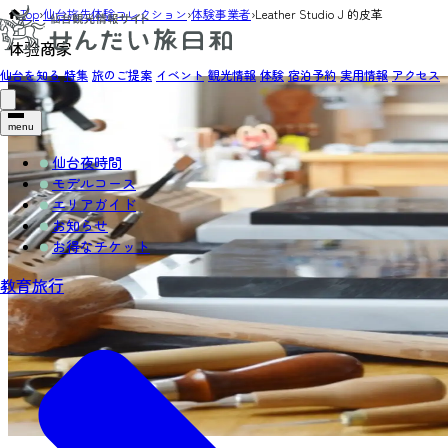
Top
›
仙台旅先体験コレクション
›
体験事業者
›
Leather Studio J 的皮革
体验商家
仙台を知る
特集
旅のご提案
イベント
観光情報
体験
宿泊予約
実用情報
アクセス
menu
仙台夜時間
モデルコース
エリアガイド
お知らせ
お得なチケット
教育旅行