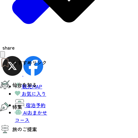
share
おすすめリンク
仙台夜時間
仙台を知る
モデルコース
観光MAP
エリアガイド
お気に入り
お知らせ
仙台の魅力
お得なチケット
宿泊予約
特集
エリアガイド
AIおまかせ
復興に向けて
コース
仙台観光PR動画ライブラリー
特集
仙台から行く東北周遊旅
旅のご提案
夜時間トピックス
伝統的工芸品