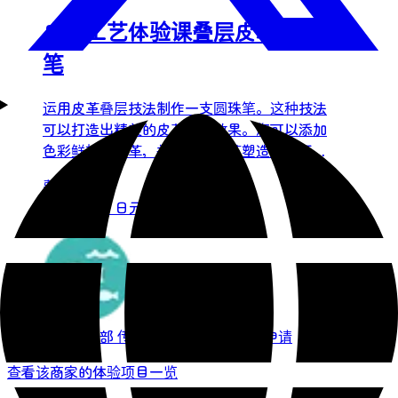
皮革工艺体验课叠层皮革圆珠
笔
运用皮革叠层技法制作一支圆珠笔。这种技法
可以打造出精美的皮革层叠效果。您可以添加
色彩鲜艳的皮革，并将叠层皮革塑造成易于握
持的笔身。这支圆珠笔采用旋转式设计，您可
费用：
以自行更换笔芯。课程所需的所有工具都已在
8,000 日元起（含税）
皮革工作室准备就绪。皮革工艺指导老师将演
示并讲解每个步骤的工具使用方法。您将在本
次体验中学习到的技能包括：・皮革叠层技法
・叠层皮革笔身的抛光 ・圆珠笔组装
仙台市东部
传统文化 / 体验活动
需申请
查看该商家的体验项目一览