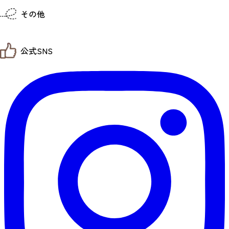
仙台までの経路検索
その他
市内の交通情報
お得なチケット
お知らせ
公式SNS
お問い合わせ
教育旅行
観光マップ
せんだい旅日和 X
せんだい旅日和とは
せんだい旅日和 Instagram
サイト利用規約
せんだい旅日和 Facebook
プライバシーポリシー
仙台旅先体験コレクション Facebook
サイトマップ
仙台旅先体験コレクション Instagaram
仙臺写真館フォトギャラリー