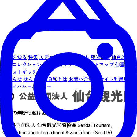
仙台を知る
特集
モデルコース
イベント
観光情報
仙台旅先
体験コレクション
宿泊予約
アクセス
サイトマップ
仙臺写真
館フォトギャラリー
お知らせ
せんだい旅日和とは
お問い合わせ
サイト利用規約
プライバシーポリシー
画像の無断転載はおやめください
©公益財団法人 仙台観光国際協会
Sendai Tourism,
Convention and International Association. (SenTIA)