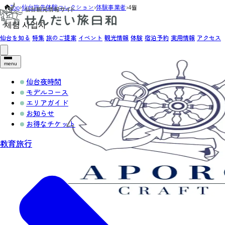
Top
›
仙台旅先体験コレクション
›
体験事業者
›
4월
체험 사업자
仙台を知る
特集
旅のご提案
イベント
観光情報
体験
宿泊予約
実用情報
アクセス
menu
仙台夜時間
モデルコース
エリアガイド
お知らせ
お得なチケット
教育旅行