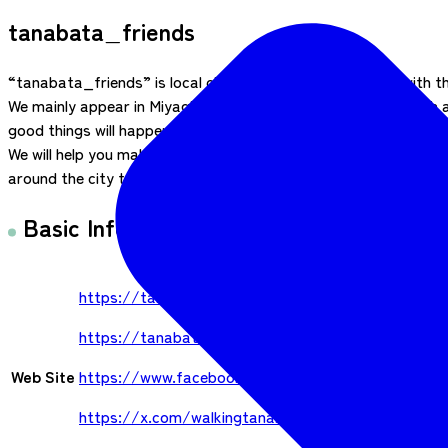
tanabata_friends
“tanabata_friends” is local character unit that started with t
We mainly appear in Miyagi Prefecture wearing costumes with a
good things will happen to you if you meet us.
We will help you make your trip to Sendai an unforgettable one
around the city together.
Basic Information
https://tanabata-friends.com/
https://tanabata-friends.com/
Web Site
https://www.facebook.com/profile.php?id=100067
https://x.com/walkingtanabata?s=21&t=g3qmhV