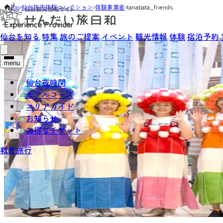
Top
›
仙台旅先体験コレクション
›
体験事業者
›
tanabata_friends
Experience Provider
仙台を知る
特集
旅のご提案
イベント
観光情報
体験
宿泊予約
menu
仙台夜時間
モデルコース
エリアガイド
お知らせ
お得なチケット
教育旅行