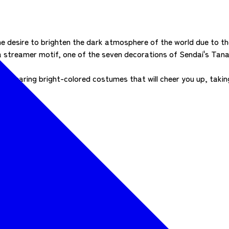
he desire to brighten the dark atmosphere of the world due to t
 streamer motif, one of the seven decorations of Sendai's Tanab
 by wearing bright-colored costumes that will cheer you up, taki
176970578
RDc6WM6F43XtII7A