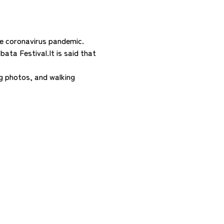
he coronavirus pandemic.
ata Festival.It is said that
ng photos, and walking