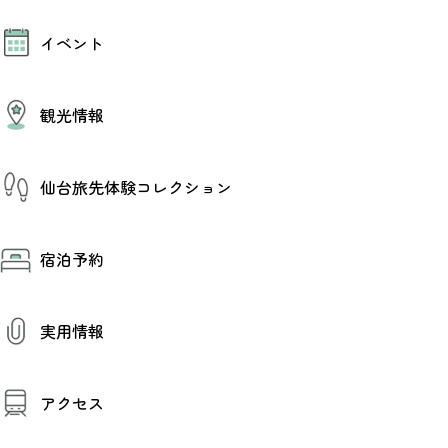
モデルコース
イベント
AIおまかせコース
オリジナルプラン
みんなの旅行記
イベント情報
観光情報
その他イベント情報（音楽・展示会）
スポーツ情報
コンベンション情報
観光スポット
仙台旅先体験コレクション
温泉
美味いもの
季節のイベント
仙台旅先体験コレクション
プロスポーツチーム・プロオーケストラ
宿泊予約
体験プログラム検索（予約）
仙台の銘品
体験事業者からのお知らせ
仙台夜時間
体験トピックス
宿泊予約
宿泊施設
体験事業者
実用情報
仙台観光マップ
観光案内
アクセス
お役立ち情報
観光アプリ
仙台観光マップ