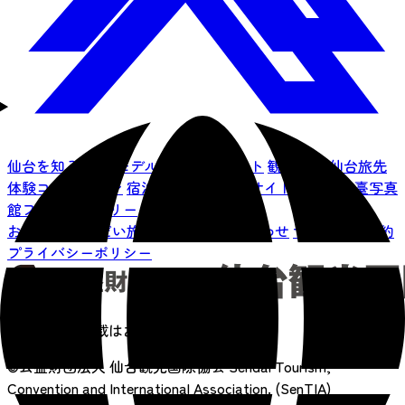
仙台を知る
特集
モデルコース
イベント
観光情報
仙台旅先
体験コレクション
宿泊予約
アクセス
サイトマップ
仙臺写真
館フォトギャラリー
お知らせ
せんだい旅日和とは
お問い合わせ
サイト利用規約
プライバシーポリシー
画像の無断転載はおやめください
©公益財団法人 仙台観光国際協会
Sendai Tourism,
Convention and International Association. (SenTIA)