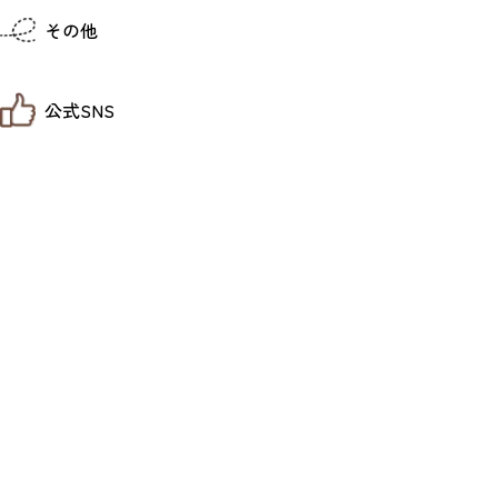
仙台までの経路検索
その他
市内の交通情報
お得なチケット
お知らせ
公式SNS
お問い合わせ
教育旅行
観光マップ
せんだい旅日和 X
せんだい旅日和とは
せんだい旅日和 Instagram
サイト利用規約
せんだい旅日和 Facebook
プライバシーポリシー
仙台旅先体験コレクション Facebook
サイトマップ
仙台旅先体験コレクション Instagaram
仙臺写真館フォトギャラリー