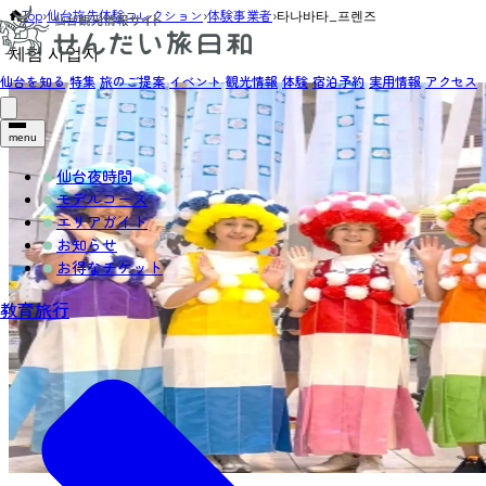
Top
›
仙台旅先体験コレクション
›
体験事業者
›
타나바타_프렌즈
체험 사업자
仙台を知る
特集
旅のご提案
イベント
観光情報
体験
宿泊予約
実用情報
アクセス
menu
仙台夜時間
モデルコース
エリアガイド
お知らせ
お得なチケット
教育旅行