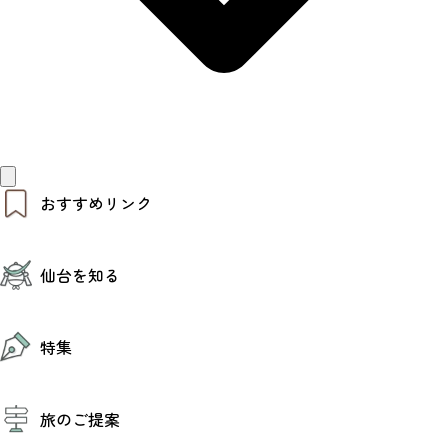
おすすめリンク
仙台夜時間
仙台を知る
モデルコース
エリアガイド
お知らせ
仙台の魅力
お得なチケット
特集
エリアガイド
復興に向けて
仙台観光PR動画ライブラリー
特集
仙台から行く東北周遊旅
旅のご提案
夜時間トピックス
伝統的工芸品