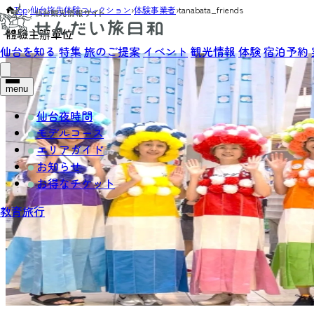
Top
›
仙台旅先体験コレクション
›
体験事業者
›
tanabata_friends
體驗主辦單位
仙台を知る
特集
旅のご提案
イベント
観光情報
体験
宿泊予約
menu
仙台夜時間
モデルコース
エリアガイド
お知らせ
お得なチケット
教育旅行