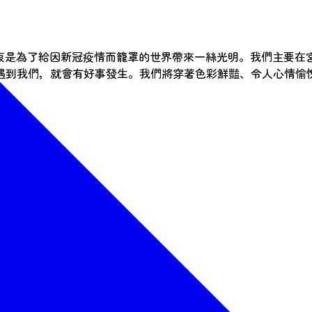
其成立的初衷是為了給因新冠疫情而籠罩的世界帶來一絲光明。我們主要
遇到我們，就會有好事發生。我們將穿著色彩鮮豔、令人心情愉
176970578
RDc6WM6F43XtII7A