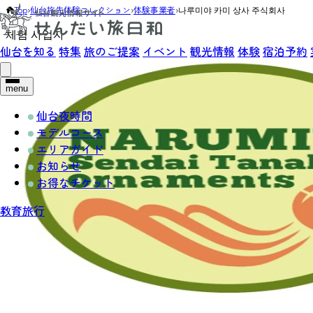
Top
›
仙台旅先体験コレクション
›
体験事業者
›
나루미야 카미 상사 주식회사
체험 사업자
仙台を知る
特集
旅のご提案
イベント
観光情報
体験
宿泊予約
menu
仙台夜時間
モデルコース
エリアガイド
お知らせ
お得なチケット
教育旅行