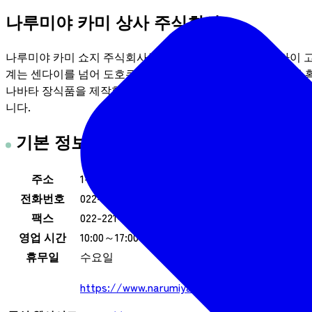
나루미야 카미 상사 주식회사
나루미야 카미 쇼지 주식회사는 센다이에서 시작하여 센다이 고
계는 센다이를 넘어 도호쿠 지역, 일본 전역, 그리고 해외까지
나바타 장식품을 제작할 것입니다. 나아가, 스스로에게 엄격하
니다.
기본 정보
주소
1-16, 3-Chome, Ichibancho, Aoba-ku, Sendai-s
전화번호
022-221-3451
팩스
022-221-3452
영업 시간
10:00～17:00
휴무일
수요일
https://www.narumiya-k.co.jp