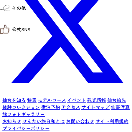
仙台までの経路検索
その他
市内の交通情報
お得なチケット
お知らせ
公式SNS
お問い合わせ
教育旅行
観光マップ
せんだい旅日和 X
せんだい旅日和とは
せんだい旅日和 Instagram
サイト利用規約
せんだい旅日和 Facebook
プライバシーポリシー
仙台旅先体験コレクション Facebook
サイトマップ
仙台旅先体験コレクション Instagaram
仙臺写真館フォトギャラリー
仙台を知る
特集
モデルコース
イベント
観光情報
仙台旅先
体験コレクション
宿泊予約
アクセス
サイトマップ
仙臺写真
館フォトギャラリー
お知らせ
せんだい旅日和とは
お問い合わせ
サイト利用規約
プライバシーポリシー