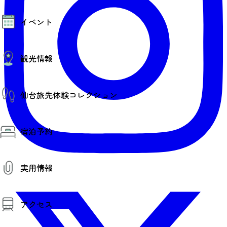
モデルコース
イベント
AIおまかせコース
オリジナルプラン
みんなの旅行記
イベント情報
観光情報
その他イベント情報（音楽・展示会）
スポーツ情報
コンベンション情報
観光スポット
仙台旅先体験コレクション
温泉
美味いもの
季節のイベント
仙台旅先体験コレクション
プロスポーツチーム・プロオーケストラ
宿泊予約
体験プログラム検索（予約）
仙台の銘品
体験事業者からのお知らせ
仙台夜時間
体験トピックス
宿泊予約
宿泊施設
体験事業者
実用情報
仙台観光マップ
観光案内
アクセス
お役立ち情報
観光アプリ
仙台観光マップ