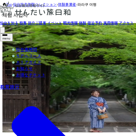
Top
›
仙台旅先体験コレクション
›
体験事業者
›
와라쿠 여행
체험 사업자
仙台を知る
特集
旅のご提案
イベント
観光情報
体験
宿泊予約
実用情報
アクセス
menu
仙台夜時間
モデルコース
エリアガイド
お知らせ
お得なチケット
教育旅行