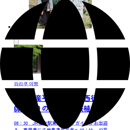
와라쿠 여행
世界遺産平泉 蘇れ！西行法
師ゆかりの桜の森・桜植樹体
験で応援！【地元農家女子の
08：30 JR仙台駅東口集合 ガイドがお出迎
みなさんと手作りお昼ご飯付
え、専用車にて世界遺産平泉へ 10：10 JR平