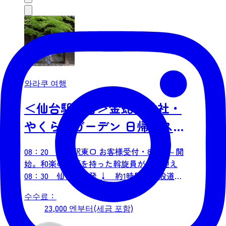
와라쿠 여행
＜仙台駅発着＞金蛇水神社・
やくらいガーデン 日帰りスピ
リチュアルツアー
08：20 仙台駅東口 お客様受付・8：20～開
始。和楽の看板を持った斡旋員がお出迎え
08：30 仙台駅出発 ↓ 約1時間・一般道利
用 09：30 金蛇水神社 ＜所用時間 1時間30
수수료：
分＞ ※境内参拝 ～銭洗い体験～ ※体験料
23,000 엔부터(세금 포함)
は含まれています。 その後、自由散策。御朱
印・お守り・カフェ等ご自由にお過ごしくだ