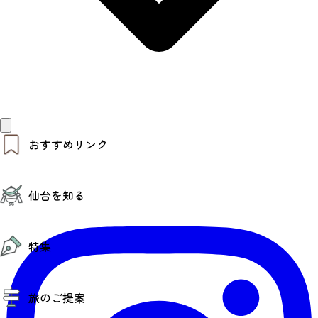
おすすめリンク
仙台夜時間
仙台を知る
モデルコース
エリアガイド
お知らせ
仙台の魅力
お得なチケット
特集
エリアガイド
復興に向けて
仙台観光PR動画ライブラリー
特集
仙台から行く東北周遊旅
旅のご提案
夜時間トピックス
伝統的工芸品