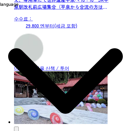
language
泉駅改札前広場集合（平泉から合流の方はこ
き！】＆中尊寺参拝
ちらから） 10：30 平泉世界遺産ガイダンス
수수료：
センター見学
29,800 엔부터(세금 포함)
https://www.hiraizumi-
heritage.pref.iwate.jp/information/ 11：30
鎌倉時代（1140年頃）西行法師が奈良・吉野
の桜に匹敵す...
미야기 외
마을 산책 / 투어