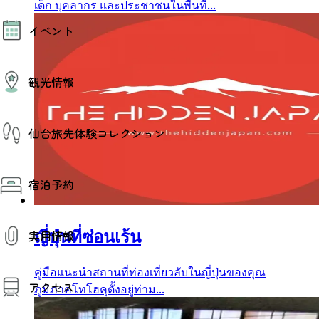
เด็ก บุคลากร และประชาชนในพื้นที่...
モデルコース
イベント
AIおまかせコース
オリジナルプラン
みんなの旅行記
イベント情報
観光情報
その他イベント情報（音楽・展示会）
スポーツ情報
コンベンション情報
観光スポット
仙台旅先体験コレクション
温泉
美味いもの
季節のイベント
仙台旅先体験コレクション
プロスポーツチーム・プロオーケストラ
宿泊予約
体験プログラム検索（予約）
仙台の銘品
体験事業者からのお知らせ
仙台夜時間
体験トピックス
宿泊予約
宿泊施設
体験事業者
ญี่ปุ่นที่ซ่อนเร้น
実用情報
仙台観光マップ
คู่มือแนะนำสถานที่ท่องเที่ยวลับในญี่ปุ่นของคุณ
観光案内
アクセス
お役立ち情報
ภูมิภาคโทโฮคุตั้งอยู่ท่าม...
観光アプリ
仙台観光マップ