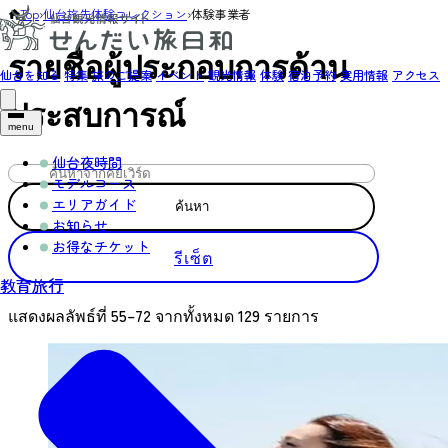
Top
›
仙台旅先体験コレクション
›
体験事業者
รายชื่อผู้ประกอบการด้าน
仙台を知る
特集
旅のご提案
イベント
観光情報
体験
宿泊予約
実用情報
アクセス
ประสบการณ์
menu
仙台夜時間
モデルコース
エリアガイド
ค้นหา
お知らせ
お得なチケット
รีเซ็ต
教育旅行
แสดงผลลัพธ์ที่ 55–72 จากทั้งหมด 129 รายการ