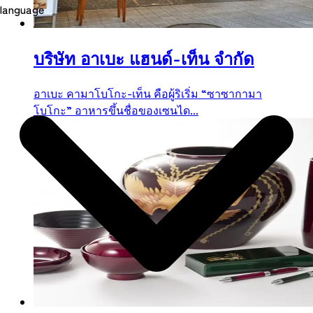
language
บริษัท อาเบะ แฮนด์-เท็น จำกัด
อาเบะ คามาโบโกะ-เท็น คือผู้ริเริ่ม “ซาซากามา
โบโกะ” อาหารขึ้นชื่อของเซนได...