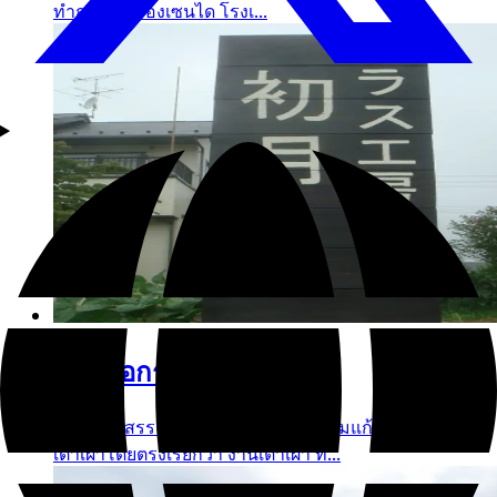
ทำการในเมืองเซนได โรงเ...
สตูดิโอกระจกฮาตูกิ
การสร้างสรรค์งานศิลปะโดยการหลอมแก้วด้วย
เตาเผาโดยตรงเรียกว่า งานเตาเผา ที...