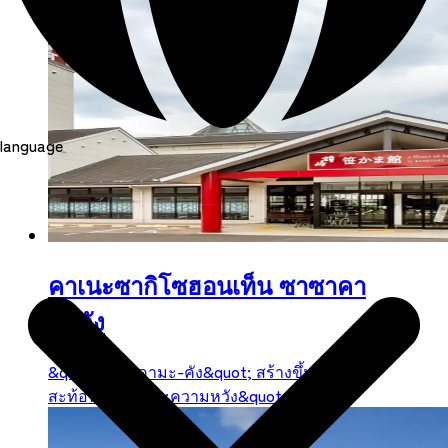
language
คาเนะซากิโซฮอนเท็น ซาซาคา
มะคัง
&quot;ซาซาคามะ-คัง&quot; สร้างขึ้นเพื่อ
สะท้อนถึง &quot;ความหวัง&quot; แล...