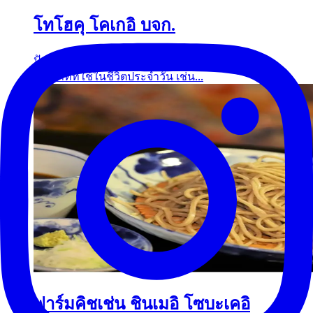
โทโฮคุ โคเกอิ บจก.
ปัจจุบัน TOHOKU KOGEI ผลิตสินค้าหลากหลาย
ประเภทที่ใช้ในชีวิตประจำวัน เช่น...
ฟาร์มคิชเช่น ชินเมอิ โซบะเคอิ