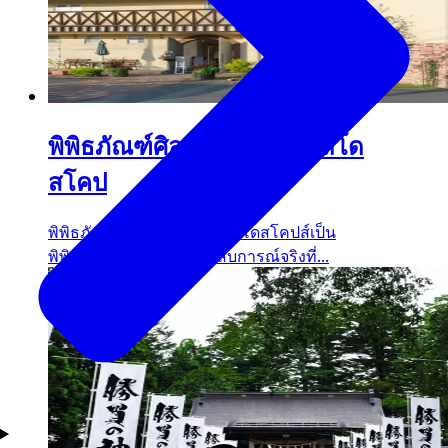
พิพิธภัณฑ์ศิลปะเซนไดคาไลโด
สโคป
พิพิธภัณฑ์ศิลปะเซนไดคาไลโดสโคปส์เป็น
พิพิธภัณฑ์แบบสัมผัสประสบการณ์จริงที่...