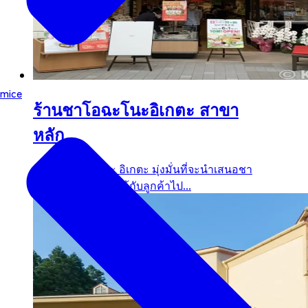
mice
ร้านชาโอฉะโนะอิเกตะ สาขา
หลัก
ร้านชาโอฉะ โนะ อิเกตะ มุ่งมั่นที่จะนำเสนอชา
ที่จะมอบความสุขให้กับลูกค้าไป...