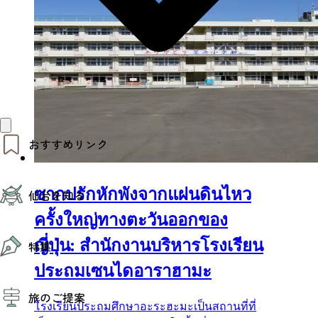
おすすめリンク
仙台夜時間
ซากปรักหักพังจากแผ่นดินไหว
仙台を知る
モデルコース
エリアガイド
ครั้งใหญ่ทางตะวันออกของ
お知らせ
仙台の魅力
ญี่ปุ่น: สำนักงานบริหารโรงเรียน
お得なチケット
特集
エリアガイド
復興に向けて
ประถมเซนไดอาราฮามะ
仙台観光PR動画ライブラリー
特集
仙台から行く東北周遊旅
旅のご提案
夜時間トピックス
โรงเรียนประถมศึกษาอะระฮะมะเป็นสถานที่ที่
伝統的工芸品