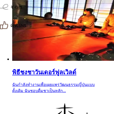
仙台までの経路検索
その他
市内の交通情報
お得なチケット
お知らせ
公式SNS
お問い合わせ
教育旅行
観光マップ
せんだい旅日和 X
せんだい旅日和とは
せんだい旅日和 Instagram
サイト利用規約
せんだい旅日和 Facebook
プライバシーポリシー
仙台旅先体験コレクション Facebook
サイトマップ
仙台旅先体験コレクション Instagaram
仙臺写真館フォトギャラリー
พิธีชงชาวันเดอร์ฟูลเวิลด์
ฉันกำลังทำงานเพื่อเผยแพร่วัฒนธรรมญี่ปุ่นแบบ
ดั้งเดิม ฉันชอบดื่มชาเป็นหลัก...