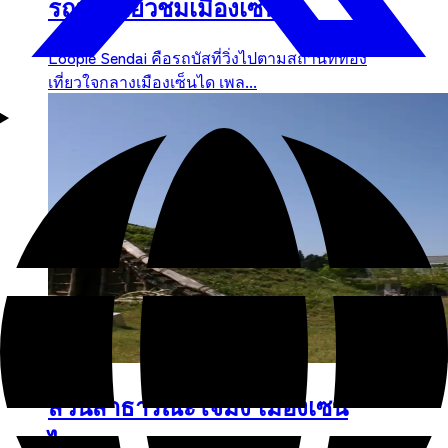
รถบัสเที่ยวชมเมืองเซนได
Loople Sendai คือรถบัสที่วิ่งไปตามสถานที่ท่อง
เที่ยวใจกลางเมืองเซ็นได เพล...
สวนสาธารณะโจมง เมืองเซน
ได