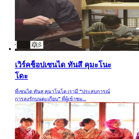
เวิร์คช็อปเซนได ทันสึ คุมะโนะ
โดะ
ที่เซนได ทันสุ คุมาโนโด เรามี “ประสบการณ์
การลงรักบนตะเกียบ” ที่ผู้เข้าชม...