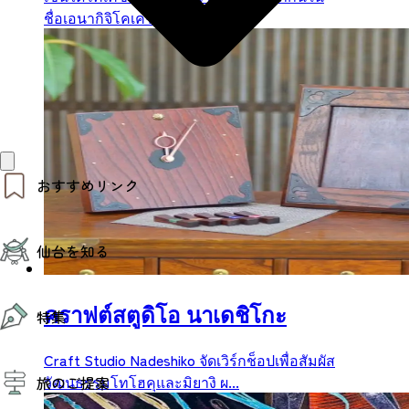
ชื่อเอนากิจิโคเคชิ) โดดเด่นด้...
おすすめリンク
仙台夜時間
仙台を知る
モデルコース
エリアガイド
お知らせ
仙台の魅力
คราฟต์สตูดิโอ นาเดชิโกะ
お得なチケット
特集
エリアガイド
復興に向けて
仙台観光PR動画ライブラリー
Craft Studio Nadeshiko จัดเวิร์กช็อปเพื่อสัมผัส
特集
仙台から行く東北周遊旅
วัฒนธรรมโทโฮคุและมิยางิ ผ...
旅のご提案
夜時間トピックス
伝統的工芸品