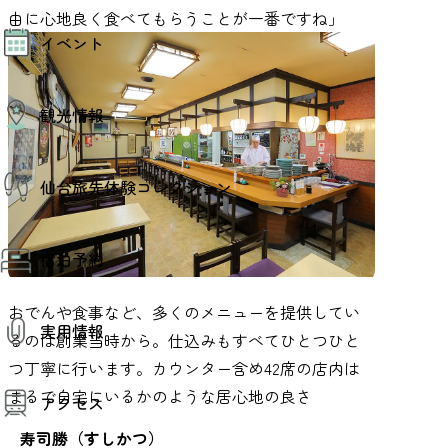
由に心地良く食べてもらうことが一番ですね」
モデルコース
イベント
AIおまかせコース
オリジナルプラン
みんなの旅行記
イベント情報
観光情報
その他イベント情報（音楽・展示会）
スポーツ情報
コンベンション情報
観光スポット
仙台旅先体験コレクション
温泉
美味いもの
季節のイベント
仙台旅先体験コレクション
プロスポーツチーム・プロオーケストラ
宿泊予約
体験プログラム検索（予約）
仙台の銘品
体験事業者からのお知らせ
仙台夜時間
体験トピックス
宿泊予約
おでんや食事など、多くのメニューを提供してい
宿泊施設
体験事業者
実用情報
仙台観光マップ
るのは創業当時から。仕込みもすべてひとつひと
つ丁寧に行います。カウンター含め42席の店内は
観光案内
まるで自宅にいるかのような居心地の良さ
アクセス
お役立ち情報
観光アプリ
寿司勝（すしかつ）
仙台観光マップ