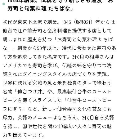
寿司と旬菜料理 たちばな」
初代が東京下北沢で創業。1946（昭和21）年からは
仙台で江戸前寿司と会席料理を提供する店として
親しまれた歴史を持つ「お寿司と旬菜料理 たちば
な」。創業から90年以上、時代に合わせた寿司のあ
り方を追求してきた名店です。3代目の相澤さんは
アメリカでも寿司を学び、伝統の味を守りつつ洗
練されたダイニングスタイルの店づくりを実現。
世界に誇れる宮城の魚と米を独自のタレで味わう
名物「仙台づけ丼」や、最高級仙台牛のロースト
ビーフを薄くスライスした「仙台牛ローストビー
フにぎり」など、新しい仙台寿司文化の普及にも
尽力。英語のメニューはもちろん、3代目自ら英語
を話し、国や世代を問わず幅広い人々に寿司の魅
力を伝えています。