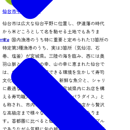
仙台市中心
グルメ
仙台市は広大な仙台平野に位置し、伊達藩の時代
から米どころとして名を馳せる土地でもありま
mice
す。国内漁港のうち特に重要と定められた13箇所の
特定第3種漁港のうち、実は3箇所（気仙沼、石
巻、塩釜）が宮城県。三陸の海を臨み、西には奥
羽山脈という、海の幸、山の幸に恵まれた仙台で
は、良質な食材を確保できる環境を生かして寿司
文化が発展してきました。 新鮮な魚介と、シャリ
に最適な米が揃うこの街は、宮城県内にお店を構
える寿司職人たちの間で「寿司のパラダイス」と
も称され、市内にはカジュアルな大衆店から贅沢
な高級店まで様々なスタイルの寿司店がありま
す。首都圏に比べると価格はどこもリーズナブル
でありながら気軽に旬の絶品寿司が味わえるのが