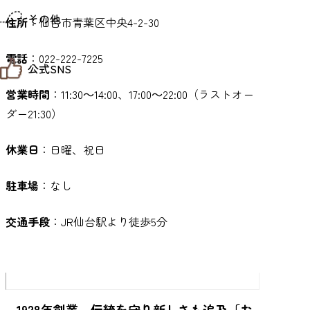
仙台までの経路検索
その他
市内の交通情報
住所
：仙台市青葉区中央4-2-30
お得なチケット
お知らせ
電話
：022-222-7225
公式SNS
お問い合わせ
教育旅行
営業時間
：11:30～14:00、17:00～22:00（ラストオー
観光マップ
せんだい旅日和 X
せんだい旅日和とは
ダー21:30）
せんだい旅日和 Instagram
サイト利用規約
せんだい旅日和 Facebook
プライバシーポリシー
仙台旅先体験コレクション Facebook
休業日
：日曜、祝日
サイトマップ
仙台旅先体験コレクション Instagaram
仙臺写真館フォトギャラリー
駐車場
：なし
交通手段
：JR仙台駅より徒歩5分
1928年創業。伝統を守り新しさも追及「お