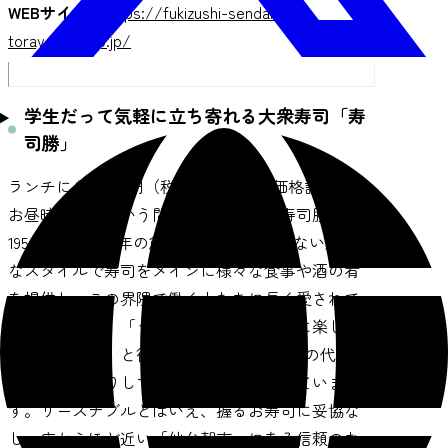
WEBサイト
：
https://fukizushi-sendai-
torayoko.gorp.jp/
学生だって気軽に立ち寄れる大衆寿司「寿
司勝」
ランチにぎり800円（税込み）という価格設定で、
お昼時はあっという間に満席になる「寿司勝」。
1953（昭和28）年の創業以来、肩肘張らない庶民的
なスタイルで寿司をメインに様々な食事や酒の肴
を提供し、この界隈で働く人たちに長く愛されて
いるお店です。「うちは学生だって気軽に楽しめ
る安さがウリ」と微笑む親方は2代目。親の代から
家族で切り盛りしている店を大切に守っていま
す。リーズナブルとはいえ、握るお寿司に妥協な
し。店からほど近い「仙台朝市」にある信頼のお