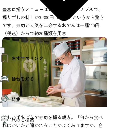
豊富に揃うメニューはいずれもリーズナブルで、
握りずしの特上が3,300円（税込）というから驚き
です。寿司と人気を二分するおでんは一種110円
（税込）からで約20種類を用意
おすすめリンク
仙台夜時間
仙台を知る
モデルコース
エリアガイド
お知らせ
仙台の魅力
お得なチケット
特集
エリアガイド
復興に向けて
仙台観光PR動画ライブラリー
特集
美しい手さばきで寿司を握る親方。「何から食べ
仙台から行く東北周遊旅
旅のご提案
夜時間トピックス
伝統的工芸品
ればいいかと聞かれることがよくありますが、自