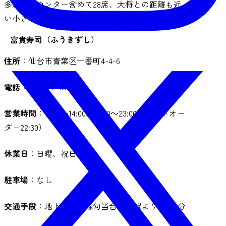
多彩。カウンター含めて28席、大将との距離も近
い小さな店内で温かくお客様をもてなします
富貴寿司（ふうきずし）
住所
：仙台市青葉区一番町4-4-6
電話
：022-222-6157
営業時間
：11:30～14:00、17:00～23:00（ラストオー
ダー22:30）
休業日
：日曜、祝日
駐車場
：なし
交通手段
：地下鉄南北線勾当台公園駅より徒歩5分