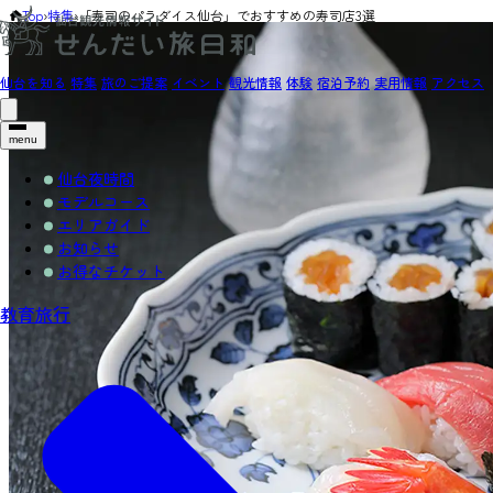
Top
›
特集
›
「寿司のパラダイス仙台」でおすすめの寿司店3選
仙台を知る
特集
旅のご提案
イベント
観光情報
体験
宿泊予約
実用情報
アクセス
menu
仙台夜時間
モデルコース
エリアガイド
お知らせ
お得なチケット
教育旅行