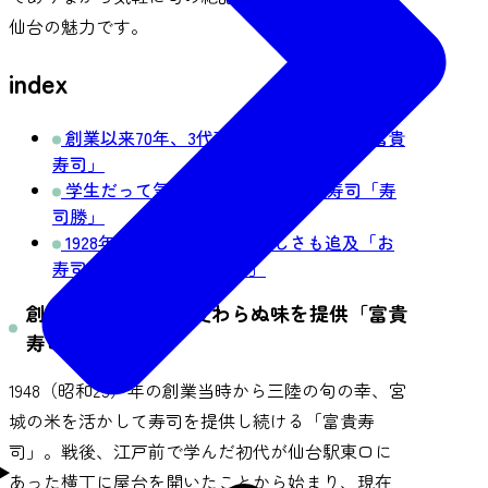
仙台の魅力です。
index
創業以来70年、3代変わらぬ味を提供「富貴
寿司」
学生だって気軽に立ち寄れる大衆寿司「寿
司勝」
1928年創業。伝統を守り新しさも追及「お
寿司と旬菜料理 たちばな」
創業以来70年、3代変わらぬ味を提供「富貴
寿司」
1948（昭和23）年の創業当時から三陸の旬の幸、宮
城の米を活かして寿司を提供し続ける「富貴寿
司」。戦後、江戸前で学んだ初代が仙台駅東口に
あった横丁に屋台を開いたことから始まり、現在