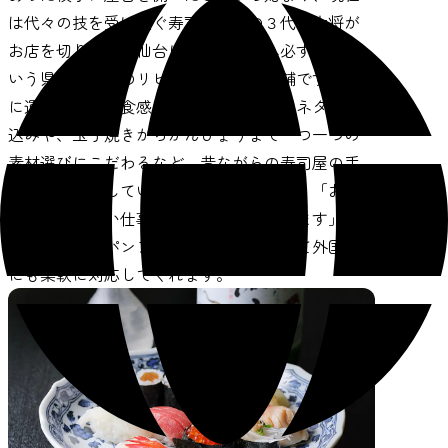
は代々の技を受け継ぐ寿司歴20年の３代目大将が
お店を切り盛り。仙台に来たらここへ必ず寄ると
いう県外や外国のリピーターも多い老舗です。口
に運んだときの食感を大事にした丁寧なネタの仕
込みや、玉子焼きからかんぴょうまで一つ一つの
素材選びにこだわるなど、昔ながらの寿司屋の手
仕事を大切にしているのがこの店の魅力。「お客
様を裏切らない仕事をしたいと思っています」と
話す大将は、パンフレットなどを駆使して外国語
にも柔軟に対応してくれます。