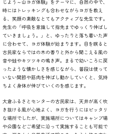
じよう～山ヨガ体験』をテーマに、自然の中で、
時にはトレッキングも合わせながらヨガを教え
る、笑顔の素敵なとてもアクティブな先生です。
先生の「呼吸を意識して指先までゆっくり伸ばし
ていきましょう。」と、ゆったりと落ち着いた声
に合わせて、ヨガ体験が始まります。目を瞑ると
古民家ならではの木の香りと外から聞こえる風の
音や蛙やキツツキの鳴き声。まるで幼いころに戻
ったような懐かしさを感じながら、普段は使って
いない関節や筋肉を伸ばし動かしていくと、気持
ちよく身体が伸びていくのを感じます。
大倉ふるさとセンターの古民家は、天井が高く吹
き抜ける風が心地よく、ヨガを行うにはピッタリ
な場所でしたが、実施場所についてはキャンプ場
や公園などご希望に沿って実施することも可能で