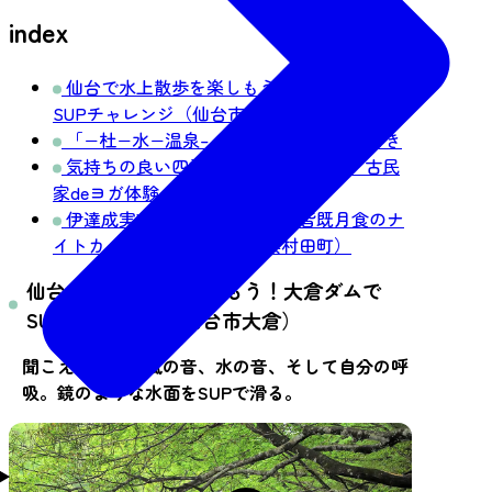
index
仙台で水上散歩を楽しもう！大倉ダムで
SUPチャレンジ（仙台市大倉）
「−杜−水−温泉–」作並・癒しのひととき
気持ちの良い四季の風を感じながら「古民
家deヨガ体験」（仙台市大倉）
伊達成実VS片倉小十郎景綱「皆既月食のナ
イトカート対決！」（宮城県村田町）
仙台で水上散歩を楽しもう！大倉ダムで
SUPチャレンジ（仙台市大倉）
聞こえるのは、風の音、水の音、そして自分の呼
吸。鏡のような水面をSUPで滑る。