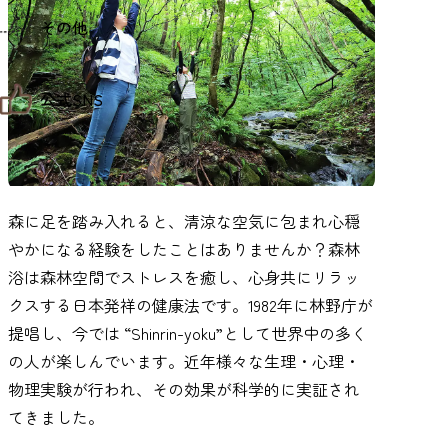
仙台までの経路検索
その他
市内の交通情報
お得なチケット
お知らせ
公式SNS
お問い合わせ
教育旅行
観光マップ
せんだい旅日和 X
せんだい旅日和とは
せんだい旅日和 Instagram
サイト利用規約
せんだい旅日和 Facebook
プライバシーポリシー
仙台旅先体験コレクション Facebook
森に足を踏み入れると、清涼な空気に包まれ心穏
サイトマップ
仙台旅先体験コレクション Instagaram
仙臺写真館フォトギャラリー
やかになる経験をしたことはありませんか？森林
浴は森林空間でストレスを癒し、心身共にリラッ
クスする日本発祥の健康法です。1982年に林野庁が
提唱し、今では “Shinrin-yoku”として世界中の多く
の人が楽しんでいます。近年様々な生理・心理・
物理実験が行われ、その効果が科学的に実証され
てきました。