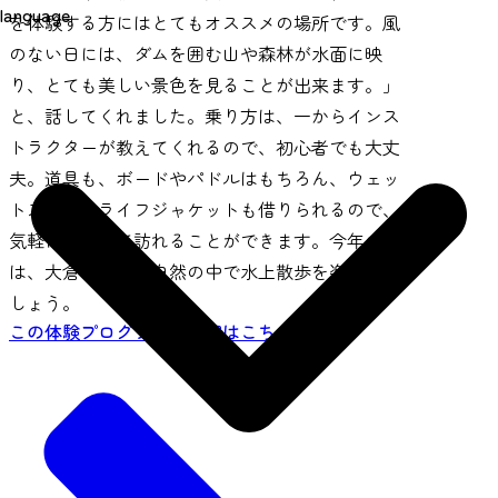
language
を体験する方にはとてもオススメの場所です。風
のない日には、ダムを囲む山や森林が水面に映
り、とても美しい景色を見ることが出来ます。」
と、話してくれました。乗り方は、一からインス
トラクターが教えてくれるので、初心者でも大丈
夫。道具も、ボードやパドルはもちろん、ウェッ
トスーツやライフジャケットも借りられるので、
気軽に安心して訪れることができます。今年の夏
は、大倉ダムの大自然の中で水上散歩を楽しみま
しょう。
この体験プログラムの詳細はこちら