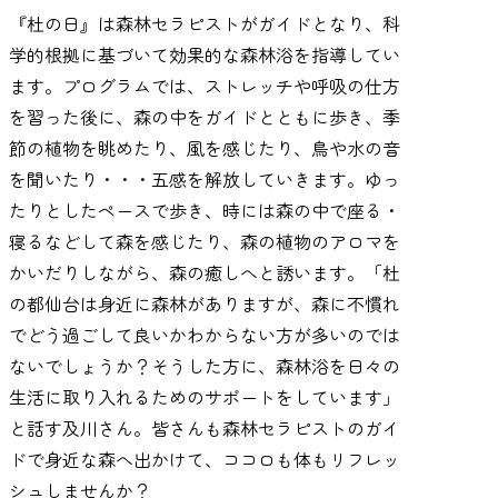
『杜の日』は森林セラピストがガイドとなり、科
学的根拠に基づいて効果的な森林浴を指導してい
ます。プログラムでは、ストレッチや呼吸の仕方
を習った後に、森の中をガイドとともに歩き、季
節の植物を眺めたり、風を感じたり、鳥や水の音
を聞いたり・・・五感を解放していきます。ゆっ
たりとしたペースで歩き、時には森の中で座る・
寝るなどして森を感じたり、森の植物のアロマを
かいだりしながら、森の癒しへと誘います。「杜
の都仙台は身近に森林がありますが、森に不慣れ
でどう過ごして良いかわからない方が多いのでは
ないでしょうか？そうした方に、森林浴を日々の
生活に取り入れるためのサポートをしています」
と話す及川さん。皆さんも森林セラピストのガイ
ドで身近な森へ出かけて、ココロも体もリフレッ
シュしませんか？