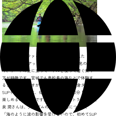
ハワイのサーファーたちによって始められた
SUP(スタンドアップパドルボード)。その名の通
り、ボードの上に立ってパドルを使って漕ぐ乗り
方が特徴です。宮城でも奥松島の海などで体験す
ることができますが、今回ご紹介する大倉ダムの
SUPチャレンジは、仙台市内から車で40分！気軽に
楽しめるのが特徴です。SUPのインストラクター巨
泉 潤さんは、大倉ダムのSUPの魅力について、
「海のように波の影響を受けないので、初めてSUP