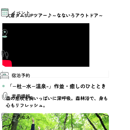
モデルコース
イベント
AIおまかせコース
大倉ダムSUPツアー♪～なないろアウトドア～
オリジナルプラン
みんなの旅行記
イベント情報
観光情報
その他イベント情報（音楽・展示会）
スポーツ情報
コンベンション情報
観光スポット
仙台旅先体験コレクション
温泉
美味いもの
季節のイベント
仙台旅先体験コレクション
プロスポーツチーム・プロオーケストラ
宿泊予約
体験プログラム検索（予約）
仙台の銘品
体験事業者からのお知らせ
仙台夜時間
「−杜−水−温泉–」作並・癒しのひととき
体験トピックス
宿泊予約
宿泊施設
体験事業者
実用情報
仙台観光マップ
森の息吹を胸いっぱいに深呼吸。森林浴で、身も
心もリフレッシュ。
観光案内
アクセス
お役立ち情報
観光アプリ
仙台観光マップ