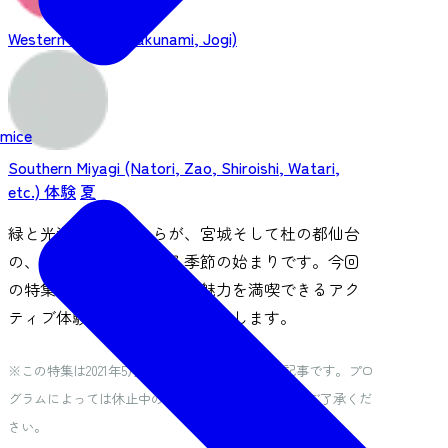
Western Sendai (Sakunami, Jogi)
mice
Southern Miyagi (Natori, Zao, Shiroishi, Watari,
etc.)
体験
夏
緑と光溢れるこれからが、宮城そして杜の都仙台
の、最も美しく躍動する季節の始まりです。今回
の特集では、宮城・仙台の魅力を満喫できるアク
ティブ体験プログラムをご紹介します。
※この特集は2021年5月の取材をもとに作成した記事です。プロ
グラムによっては休止中のものもございます。予めご了承くだ
さい。