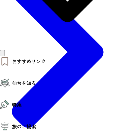
おすすめリンク
仙台夜時間
仙台を知る
モデルコース
エリアガイド
お知らせ
仙台の魅力
お得なチケット
特集
エリアガイド
復興に向けて
仙台観光PR動画ライブラリー
特集
仙台から行く東北周遊旅
旅のご提案
夜時間トピックス
伝統的工芸品