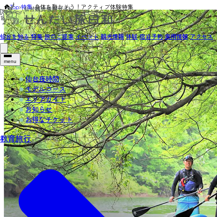
Top
›
特集
›
身体を動かそう！アクティブ体験特集
仙台を知る
特集
旅のご提案
イベント
観光情報
体験
宿泊予約
実用情報
アクセス
menu
仙台夜時間
モデルコース
エリアガイド
お知らせ
お得なチケット
教育旅行