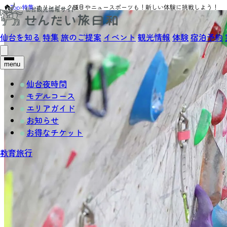
Top
›
特集
›
オリンピック種目やニュースポーツも！新しい体験に挑戦しよう！
仙台を知る
特集
旅のご提案
イベント
観光情報
体験
宿泊予約
menu
仙台夜時間
モデルコース
エリアガイド
お知らせ
お得なチケット
教育旅行