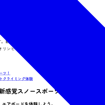
続きます。新しい種目の採用や、それらの日本人選手の活躍
オリンピック種目や話題のニュースポーツに挑戦します
ーツ！
トクライミング体験
新感覚スノースポーツ！
、エアボードを体験しよう。