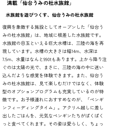
満載「仙台うみの杜水族館」
水族館を遊びつくす、仙台うみの杜水族館
復興を象徴する施設としてオープンした「仙台う
みの杜水族館」は、地域に根差した水族館です。
水族館の目玉といえる巨大水槽は、三陸の海を再
現しています。水槽の大きさは幅14m、水深は
7.5m、水量はなんと990tもあります。上から降り注
ぐのは太陽の光で、まさに、三陸の海の中に迷い
込んだような感覚を体験できます。また、仙台う
みの杜水族館は、見て楽しむだけではなく、体験
型のオプションプログラムも充実しているのが特
徴です。お子様連れにおすすめなのが、「ペンギ
ンフィーディングタイム」。アクリル越しに差し
出したごはんを、元気なペンギンたちがぱくぱく
っと食べてくれます。その姿は愛らしく、ちょっ