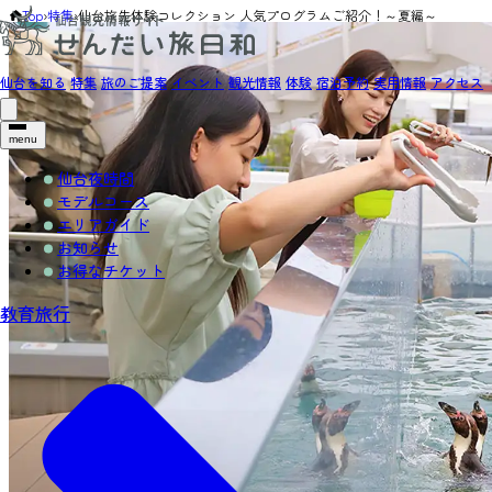
Top
›
特集
›
仙台旅先体験コレクション 人気プログラムご紹介！～夏編～
仙台を知る
特集
旅のご提案
イベント
観光情報
体験
宿泊予約
実用情報
アクセス
menu
仙台夜時間
モデルコース
エリアガイド
お知らせ
お得なチケット
教育旅行