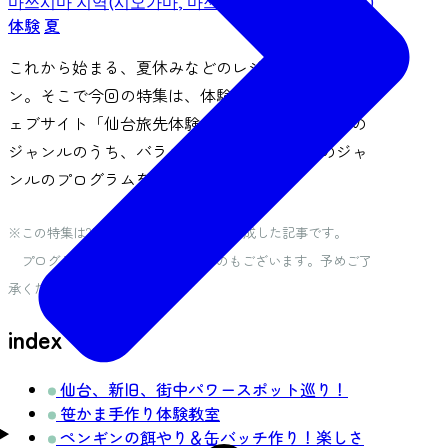
마쓰시마 지역(시오가마, 마쓰시마, 다가조, 리후 등)
体験
夏
これから始まる、夏休みなどのレジャーシーズ
ン。そこで今回の特集は、体験プログラム専用ウ
ェブサイト「仙台旅先体験コレクション」の9つの
ジャンルのうち、バラエティーに富んだ5つのジャ
ンルのプログラムをご紹介します！
※この特集は2022年7月の取材をもとに作成した記事です。
プログラムによっては休止中のものもございます。予めご了
承ください。
index
仙台、新旧、街中パワースポット巡り！
笹かま手作り体験教室
ペンギンの餌やり＆缶バッチ作り！楽しさ