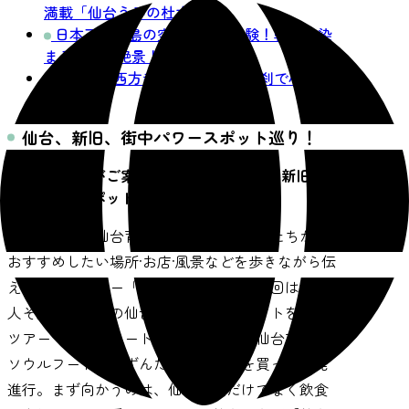
満載「仙台うみの杜水族館」
日本三景松島の空で熱気球体験！朝日に染
まる松島の絶景！！
定義如来西方寺の写経体験、名刹で心を洗
う！
仙台、新旧、街中パワースポット巡り！
「仙台通」がご案内するツアー、今回は新旧の街
中パワースポット巡り
仙台生まれ、仙台育ち、仙台を愛する人たちが、
おすすめしたい場所·お店·風景などを歩きながら伝
えてくれるツアー「仙台ふららん」。今回は知る
人ぞ知る、新旧の仙台街中パワースポットを巡る
ツアーです。スタートは仙台駅から。仙台市民の
ソウルフード、「ずんだシェイク」を買って出発
進行。まず向かうのは、仙台市民だけでなく飲食