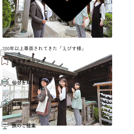
200年以上尊崇されてきた「えびす様」
おすすめリンク
仙台夜時間
仙台を知る
モデルコース
エリアガイド
お知らせ
仙台の魅力
お得なチケット
特集
エリアガイド
復興に向けて
仙台観光PR動画ライブラリー
特集
仙台から行く東北周遊旅
旅のご提案
夜時間トピックス
伝統的工芸品