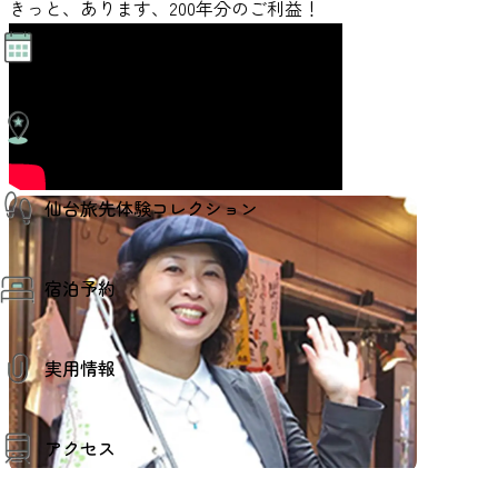
きっと、あります、200年分のご利益！
モデルコース
イベント
AIおまかせコース
オリジナルプラン
みんなの旅行記
イベント情報
観光情報
その他イベント情報（音楽・展示会）
スポーツ情報
コンベンション情報
観光スポット
仙台旅先体験コレクション
温泉
美味いもの
季節のイベント
仙台旅先体験コレクション
プロスポーツチーム・プロオーケストラ
宿泊予約
体験プログラム検索（予約）
仙台の銘品
体験事業者からのお知らせ
仙台夜時間
体験トピックス
宿泊予約
宿泊施設
体験事業者
実用情報
仙台観光マップ
観光案内
アクセス
お役立ち情報
観光アプリ
仙台観光マップ