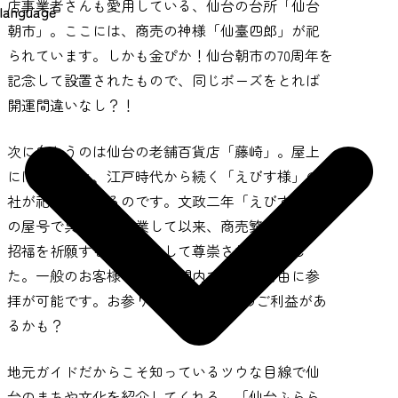
店事業者さんも愛用している、仙台の台所「仙台
language
朝市」。ここには、商売の神様「仙臺四郎」が祀
られています。しかも金ぴか！仙台朝市の70周年を
記念して設置されたもので、同じポーズをとれば
開運間違いなし？！
次に向かうのは仙台の老舗百貨店「藤崎」。屋上
には、なんと、江戸時代から続く「えびす様」の
社が祀られているのです。文政二年「えびす屋」
の屋号で呉服商を創業して以来、商売繁盛と除災
招福を祈願する氏神様として尊崇されてきまし
た。一般のお客様も営業時間内であれば自由に参
拝が可能です。お参りすれば200年分のご利益があ
るかも？
地元ガイドだからこそ知っているツウな目線で仙
台のまちや文化を紹介してくれる 「仙台ふらら