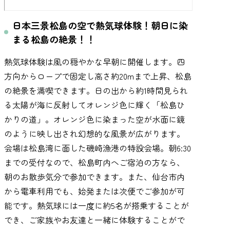
日本三景松島の空で熱気球体験！朝日に染
まる松島の絶景！！
熱気球体験は風の穏やかな早朝に開催します。四
方向からロープで固定し高さ約20mまで上昇、松島
の絶景を満喫できます。日の出から約1時間見られ
る太陽が海に反射してオレンジ色に輝く「松島ひ
かりの道」。オレンジ色に染まった空が水面に鏡
のように映し出され幻想的な風景が広がります。
会場は松島湾に面した磯崎漁港の特設会場。朝6:30
までの受付なので、松島町内へご宿泊の方なら、
朝のお散歩気分で参加できます。また、仙台市内
から電車利用でも、始発または次便でご参加が可
能です。熱気球には一度に約5名が搭乗することが
でき、ご家族やお友達と一緒に体験することがで