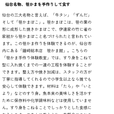
仙台名物、笹かまを手作りして食す
仙台の三大名物と言えば、「牛タン」「ずんだ」
そして「笹かまぼこ」。笹かまぼこは、笹の葉の
形に成形した焼きかまぼこで、伊達家の竹に雀の
家紋から笹かまぼこと名づけられたと言われてい
ます。この笹かま作りを体験できるのが、仙台市
内にある「鐘崎総本店 笹かま館」。こちらの
「笹かま手作り体験教室」では、すり身をこねて
型に入れ焼くまでの一連の工程を体験することが
できます。整え方や焼き加減は、スタッフの方が
丁寧に指導してくれるので小学生以上なら誰でも
安心して体験できます。材料は「たら」や「いと
より」などのすり身。魚本来の美味しさを活かす
ために保存料や化学調味料などは使用していませ
ん。すり身をこねることでしっかりとした食感に