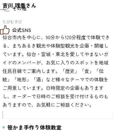
仙台までの経路検索
吉川 理香さん
その他
市内の交通情報
お得なチケット
たびむすび
お知らせ
公式SNS
お問い合わせ
教育旅行
仙台市内を中心に、90分から120分程度で体験でき
観光マップ
る、まちあるき観光や体験型観光を企画・開催し
せんだい旅日和 X
せんだい旅日和とは
せんだい旅日和 Instagram
ています。仙台・宮城・東北を愛してやまないガ
サイト利用規約
せんだい旅日和 Facebook
プライバシーポリシー
イドのメンバーが、お気に入りのスポットを地域
仙台旅先体験コレクション Facebook
サイトマップ
住民目線でご案内します。「歴史」「食」「伝
仙台旅先体験コレクション Instagaram
仙臺写真館フォトギャラリー
統」「地形」「酒」など様々なテーマでの体験を
ご用意しています。日時限定の企画もあります
し、オーダーで日時のご相談を受け付けるものも
ありますので、お気軽にご相談ください。
笹かま手作り体験教室