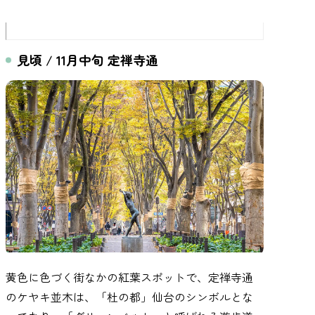
見頃 / 11月中旬 定禅寺通
黄色に色づく街なかの紅葉スポットで、定禅寺通
のケヤキ並木は、「杜の都」仙台のシンボルとな