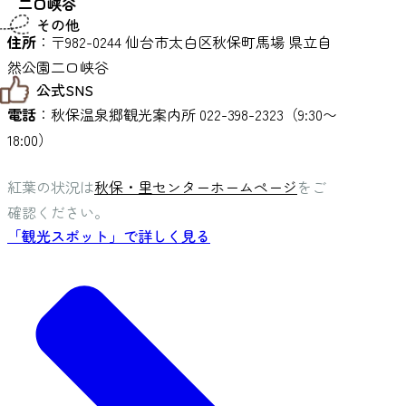
二口峡谷
仙台までの経路検索
その他
市内の交通情報
住所
：〒982-0244 仙台市太白区秋保町馬場 県立自
お得なチケット
然公園二口峡谷
お知らせ
公式SNS
お問い合わせ
教育旅行
電話
：秋保温泉郷観光案内所 022-398-2323（9:30〜
観光マップ
せんだい旅日和 X
18:00）
せんだい旅日和とは
せんだい旅日和 Instagram
サイト利用規約
せんだい旅日和 Facebook
プライバシーポリシー
紅葉の状況は
秋保・里センターホームページ
をご
仙台旅先体験コレクション Facebook
サイトマップ
確認ください。
仙台旅先体験コレクション Instagaram
仙臺写真館フォトギャラリー
「観光スポット」で詳しく見る