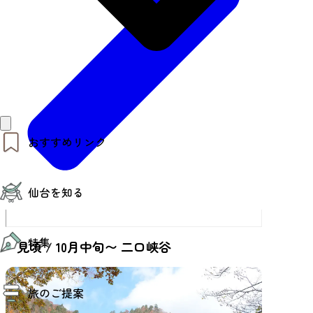
おすすめリンク
仙台夜時間
仙台を知る
モデルコース
エリアガイド
お知らせ
仙台の魅力
お得なチケット
特集
エリアガイド
見頃 / 10月中旬〜 二口峡谷
復興に向けて
仙台観光PR動画ライブラリー
特集
仙台から行く東北周遊旅
旅のご提案
夜時間トピックス
伝統的工芸品