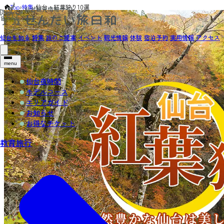
Top
›
特集
›
仙台・紅葉狩り10選
仙台を知る
特集
旅のご提案
イベント
観光情報
体験
宿泊予約
実用情報
アクセス
menu
仙台夜時間
モデルコース
エリアガイド
お知らせ
お得なチケット
教育旅行