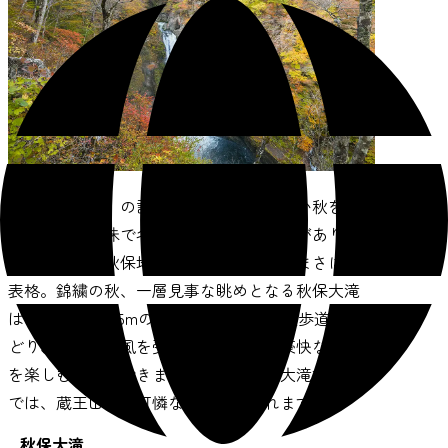
秋保（あきう）の謂（いわ）れに、美しい秋を保
つ里という意味で名づけられたという説があり、
秋保大滝は、秋保地区の紅葉スポットのまさに代
表格。錦繍の秋、一層見事な眺めとなる秋保大滝
は、幅6m落差55mの大瀑布。川沿いの遊歩道をた
どり、ほほに涼風を受けながら間近に豪快な眺め
を楽しむことができます。近くの秋保大滝植物園
では、蔵王山系の可憐な植物もみられます。
秋保大滝