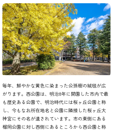
毎年、鮮やかな黄色に染まった公孫樹の絨毯が広
がります。西公園は、明治8年に開園した市内で最
も歴史ある公園で、明治時代には桜ヶ丘公園と称
し、今もなお所在地名と公園に隣接した桜ヶ丘大
神宮にその名が遺されています。市の東側にある
榴岡公園に対し西側にあるところから西公園と称