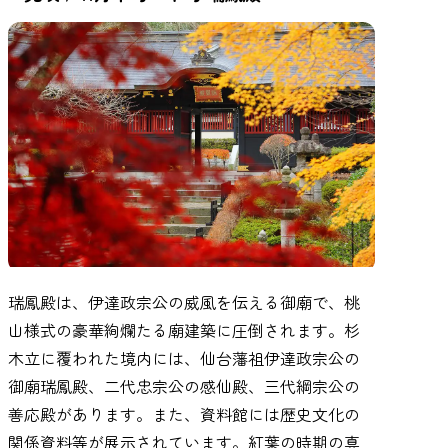
瑞鳳殿は、伊達政宗公の威風を伝える御廟で、桃
山様式の豪華絢爛たる廟建築に圧倒されます。杉
木立に覆われた境内には、仙台藩祖伊達政宗公の
御廟瑞鳳殿、二代忠宗公の感仙殿、三代綱宗公の
善応殿があります。また、資料館には歴史文化の
関係資料等が展示されています。紅葉の時期の真