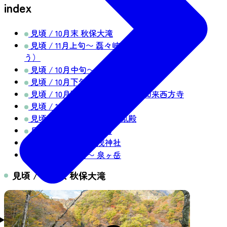
index
見頃 / 10月末 秋保大滝
見頃 / 11月上旬〜 磊々峡（らいらいきょ
う）
見頃 / 10月中旬〜 二口峡谷
見頃 / 10月下旬 鳳鳴四十八滝
見頃 / 10月下旬〜11月上旬 定義如来西方寺
見頃 / 11月中旬 定禅寺通
見頃 / 11月中旬〜下旬 瑞鳳殿
見頃 / 11月中旬 西公園
見頃 / 10月下旬 賀茂神社
見頃 / 10月中旬〜 泉ヶ岳
見頃 / 10月末 秋保大滝