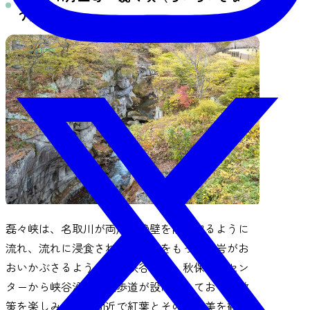
う）
磊々峡は、名取川が両岸の絶壁を削り取るように
流れ、流れに浸食された鋭い角をもった巨岩がお
おいかぶさるように迫る峡谷です。秋保・里セン
ターから峡谷沿いに遊歩道が設けられており、散
策を楽しみながら間近で紅葉とその渓谷美を観賞