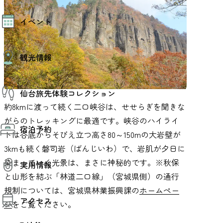
モデルコース
イベント
AIおまかせコース
オリジナルプラン
みんなの旅行記
イベント情報
観光情報
その他イベント情報（音楽・展示会）
スポーツ情報
コンベンション情報
観光スポット
仙台旅先体験コレクション
温泉
美味いもの
約8kmに渡って続く二口峡谷は、せせらぎを聞きな
季節のイベント
仙台旅先体験コレクション
がらのトレッキングに最適です。峡谷のハイライ
プロスポーツチーム・プロオーケストラ
宿泊予約
体験プログラム検索（予約）
トは谷底からそびえ立つ高さ80～150mの大岩壁が
仙台の銘品
体験事業者からのお知らせ
仙台夜時間
3kmも続く磐司岩（ばんじいわ）で、岩肌が夕日に
体験トピックス
宿泊予約
宿泊施設
体験事業者
染まっていく光景は、まさに神秘的です。※秋保
実用情報
仙台観光マップ
と山形を結ぶ「林道二口線」（宮城県側）の通行
規制については、宮城県林業振興課の
ホームペー
観光案内
アクセス
お役立ち情報
ジ
をご覧ください。
観光アプリ
仙台観光マップ