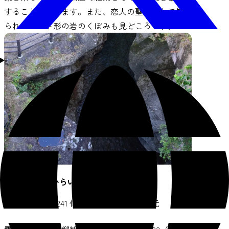
することができます。また、恋人の聖地として知
られるハート形の岩のくぼみも見どころです。
磊々峡（らいらいきょう）
住所
：〒982-0241 仙台市太白区秋保町湯元