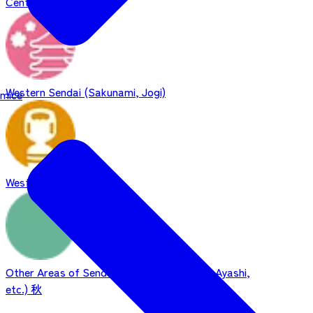
Central Sendai
Western Sendai (Sakunami, Jogi)
mice
Western Sendai (Akiu)
Other Areas of Sendai (Izumi, Nagamachi, Ayashi,
etc.)
秋