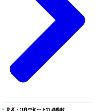
見頃 / 11月中旬〜下旬 瑞鳳殿