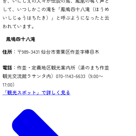
を、いにしえの人々が伝説の鳥、鳳凰の鳴く声と
して、いつしかこの滝を「鳳鳴四十八滝（ほうめ
いしじゅうはちたき）」と呼ぶようになったと云
われています。
鳳鳴四十八滝
住所
：〒989-3431 仙台市青葉区作並字棒目木
電話
：作並・定義地区観光案内所（湯のまち作並
観光交流館ラサンタ内）070-1143-6633（9:00〜
17:00）
「観光スポット」で詳しく見る