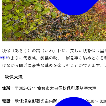
秋保（あきう）の謂（いわ）れに、美しい秋を保つ里
mice
トのまさに代表格。錦繍の秋、一層見事な眺めとなる秋
けながら間近に豪快な眺めを楽しむことができます。
秋保大滝
住所
：〒982-0244 仙台市太白区秋保町馬場字大滝
電話
：秋保温泉郷観光案内所 022-398-2323（9:30〜18:0