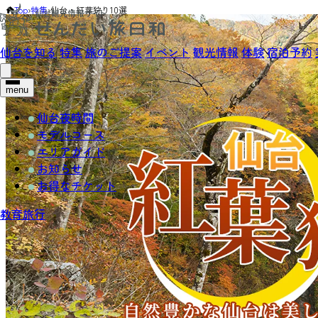
Top
›
特集
›
仙台・紅葉狩り10選
仙台を知る
特集
旅のご提案
イベント
観光情報
体験
宿泊予約
menu
仙台夜時間
モデルコース
エリアガイド
お知らせ
お得なチケット
教育旅行