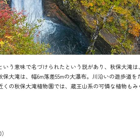
という意味で名づけられたという説があり、秋保大滝は
保大滝は、幅6m落差55mの大瀑布。川沿いの遊歩道を
近くの秋保大滝植物園では、蔵王山系の可憐な植物もみ
0）