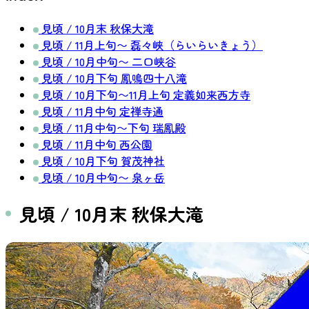
見頃 / 10月末 秋保大滝
見頃 / 11月上旬〜 磊々峡（らいらいきょう）
見頃 / 10月中旬〜 二口峡谷
見頃 / 10月下旬 鳳鳴四十八滝
見頃 / 10月下旬〜11月上旬 定義如来西方寺
見頃 / 11月中旬 定禅寺通
見頃 / 11月中旬〜下旬 瑞鳳殿
見頃 / 11月中旬 西公園
見頃 / 10月下旬 賀茂神社
見頃 / 10月中旬〜 泉ヶ岳
見頃 / 10月末 秋保大滝