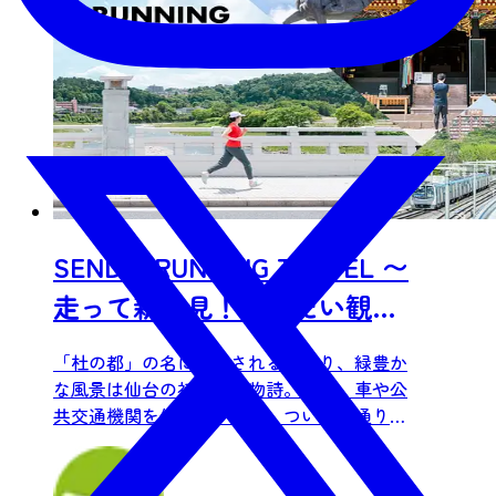
SENDAI RUNNING TRAVEL 〜
走って新発見！せんだい観光
RUNのすすめ〜
「杜の都」の名に表わされるとおり、緑豊か
な風景は仙台の初夏の風物詩。でも、車や公
共交通機関を使っていると、ついつい通り過
ぎてしまう景色でもありま...