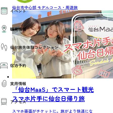
モデルコース
仙台市中心部
モデルコース・周遊旅
イベント
AIおまかせコース
オリジナルプラン
みんなの旅行記
イベント情報
観光情報
その他イベント情報（音楽・展示会）
スポーツ情報
コンベンション情報
観光スポット
仙台旅先体験コレクション
温泉
美味いもの
季節のイベント
仙台旅先体験コレクション
プロスポーツチーム・プロオーケストラ
宿泊予約
体験プログラム検索（予約）
仙台の銘品
体験事業者からのお知らせ
仙台夜時間
体験トピックス
宿泊予約
宿泊施設
体験事業者
実用情報
仙台観光マップ
「仙台MaaS」でスマート観光
観光案内
スマホ片手に仙台日帰り旅
アクセス
お役立ち情報
観光アプリ
スマホ画面がチケットに。旅がより快適にな
仙台観光マップ