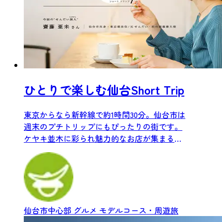
ひとりで楽しむ仙台Short Trip
東京からなら新幹線で約1時間30分。仙台市は
週末のプチトリップにもぴったりの街です。
ケヤキ並木に彩られ魅力的なお店が集まる中
心部は、一日で仙台の...
仙台市中心部
グルメ
モデルコース・周遊旅