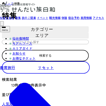
トップ
›
特集
特集
仙台を知る
特集
旅のご提案
イベント
観光情報
体験
宿泊予約
実用情報
アクセス
カテゴリー
menu
エリア
仙台夜時間
モデルコース
エリアガイド
お知らせ
検索する
お得なチケット
教育旅行
リセット
検索結果
13件中1～13件表示中
並び順
人気順