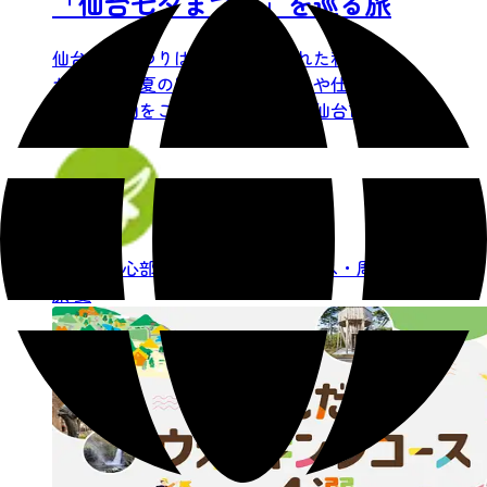
「仙台七夕まつり」を巡る旅
仙台七夕まつりは、青竹に飾られた和紙と風
が織りなす夏の風物詩。吹き流しや仕掛けも
のなど趣向をこらした笹飾りが、仙台市内に
アーチを描きます。その豪...
仙台市中心部
イベント
モデルコース・周遊
旅
夏