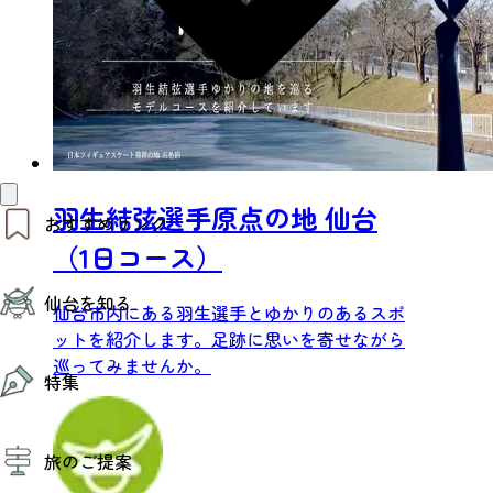
羽生結弦選手原点の地 仙台
おすすめリンク
（1日コース）
仙台夜時間
仙台を知る
モデルコース
仙台市内にある羽生選手とゆかりのあるスポ
エリアガイド
ットを紹介します。足跡に思いを寄せながら
お知らせ
仙台の魅力
巡ってみませんか。
お得なチケット
特集
エリアガイド
復興に向けて
仙台観光PR動画ライブラリー
特集
仙台から行く東北周遊旅
旅のご提案
夜時間トピックス
伝統的工芸品