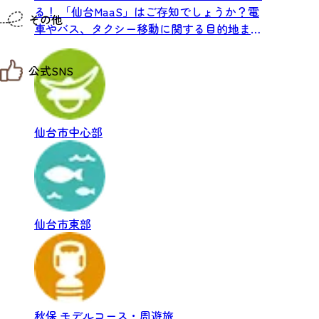
仙台までの経路検索
る！ 「仙台MaaS」はご存知でしょうか？電
その他
市内の交通情報
車やバス、タクシー移動に関する目的地まで
お得なチケット
のルート検索からチケ...
お知らせ
公式SNS
お問い合わせ
教育旅行
観光マップ
せんだい旅日和 X
せんだい旅日和とは
せんだい旅日和 Instagram
サイト利用規約
仙台市中心部
せんだい旅日和 Facebook
プライバシーポリシー
仙台旅先体験コレクション Facebook
サイトマップ
仙台旅先体験コレクション Instagaram
仙臺写真館フォトギャラリー
仙台市東部
秋保
モデルコース・周遊旅