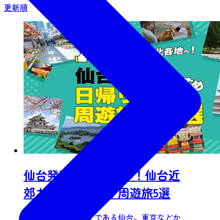
更新順
仙台発着 東北各地へ！仙台近
郊おすすめ日帰り周遊旅5選
東北のゲートウェイである仙台。東京などか