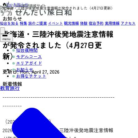
Top
›
お知らせ
›
北海道・三陸沖後発地震注意情報が発令されました（4月27日更新）
お知らせ
仙台を知る
特集
旅のご提案
イベント
観光情報
体験
宿泊予約
実用情報
アクセス
北海道・三陸沖後発地震注意情報
menu
が発令されました（4月27日更
仙台夜時間
新）
モデルコース
エリアガイド
お知らせ
更新日:
Mon, April 27, 2026
お得なチケット
新着情報
教育旅行
----------------------------------------------------
---------
（2026年4月27日更新）
2026年4月20日
に
北海道・三陸沖後発地震注意情報