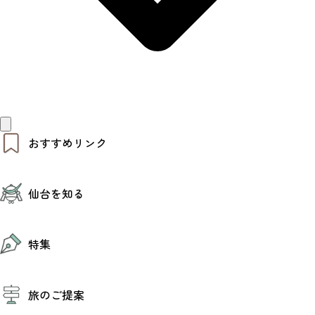
おすすめリンク
仙台夜時間
仙台を知る
モデルコース
エリアガイド
お知らせ
仙台の魅力
お得なチケット
特集
エリアガイド
復興に向けて
仙台観光PR動画ライブラリー
特集
仙台から行く東北周遊旅
旅のご提案
夜時間トピックス
伝統的工芸品