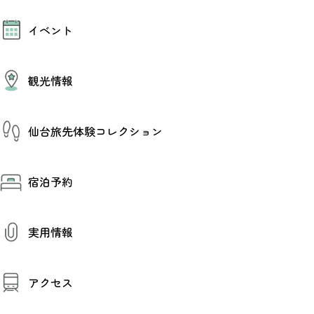
モデルコース
イベント
AIおまかせコース
オリジナルプラン
みんなの旅行記
イベント情報
観光情報
その他イベント情報（音楽・展示会）
スポーツ情報
コンベンション情報
観光スポット
仙台旅先体験コレクション
温泉
美味いもの
季節のイベント
仙台旅先体験コレクション
プロスポーツチーム・プロオーケストラ
宿泊予約
体験プログラム検索（予約）
仙台の銘品
体験事業者からのお知らせ
仙台夜時間
体験トピックス
宿泊予約
宿泊施設
体験事業者
実用情報
仙台観光マップ
観光案内
アクセス
お役立ち情報
観光アプリ
仙台観光マップ