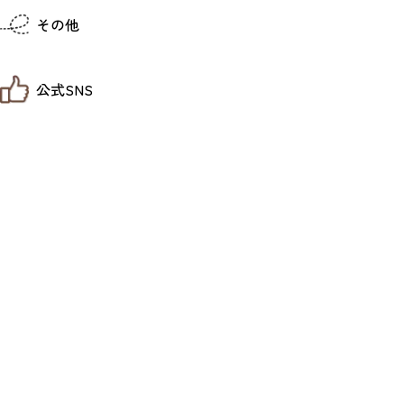
仙台までの経路検索
その他
市内の交通情報
お得なチケット
お知らせ
公式SNS
お問い合わせ
教育旅行
観光マップ
せんだい旅日和 X
せんだい旅日和とは
せんだい旅日和 Instagram
サイト利用規約
せんだい旅日和 Facebook
プライバシーポリシー
仙台旅先体験コレクション Facebook
サイトマップ
仙台旅先体験コレクション Instagaram
仙臺写真館フォトギャラリー