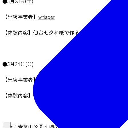
●5月23日(土)
【出店事業者】
whisper
【体験内容】仙台七夕和紙で作るやさしい音色の鈴ス
●5月24日(日)
【出店事業者】
食品さんぷる工房Le Lien
【体験内容】仙台牛タンのフォトスタンド作り、他
場所：青葉山公園 仙臺緑彩館内 特設ブース