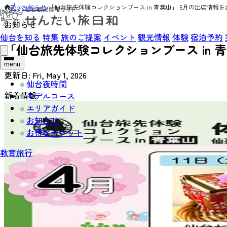
Top
›
お知らせ
›
「仙台旅先体験コレクションブース in 青葉山」 5月の出店情報
お知らせ
仙台を知る
特集
旅のご提案
イベント
観光情報
体験
宿泊予約
「仙台旅先体験コレクションブース in 
menu
更新日:
Fri, May 1, 2026
仙台夜時間
新着情報
モデルコース
エリアガイド
お知らせ
お得なチケット
教育旅行