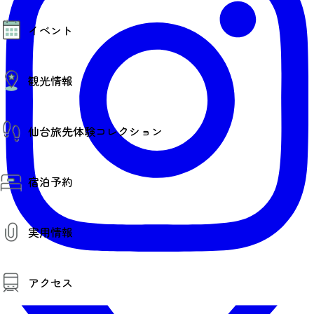
モデルコース
イベント
AIおまかせコース
オリジナルプラン
みんなの旅行記
イベント情報
観光情報
その他イベント情報（音楽・展示会）
スポーツ情報
コンベンション情報
観光スポット
仙台旅先体験コレクション
温泉
美味いもの
季節のイベント
仙台旅先体験コレクション
プロスポーツチーム・プロオーケストラ
宿泊予約
体験プログラム検索（予約）
仙台の銘品
体験事業者からのお知らせ
仙台夜時間
体験トピックス
宿泊予約
宿泊施設
体験事業者
実用情報
仙台観光マップ
観光案内
アクセス
お役立ち情報
観光アプリ
仙台観光マップ