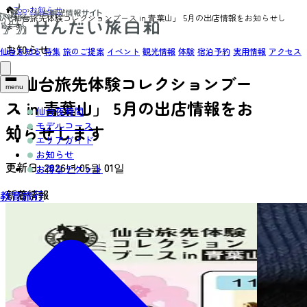
Top
›
お知らせ
›
「仙台旅先体験コレクションブース in 青葉山」 5月の出店情報をお知らせし
ます
お知らせ
仙台を知る
特集
旅のご提案
イベント
観光情報
体験
宿泊予約
実用情報
アクセス
「仙台旅先体験コレクションブー
menu
ス in 青葉山」 5月の出店情報をお
仙台夜時間
モデルコース
知らせします
エリアガイド
お知らせ
更新日:
2026년 05월 01일
お得なチケット
新着情報
教育旅行