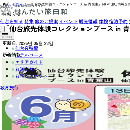
Top
›
お知らせ
›
「仙台旅先体験コレクションブース in 青葉山」6月の出店情報を
お知らせ
仙台を知る
特集
旅のご提案
イベント
観光情報
体験
宿泊予約
「仙台旅先体験コレクションブース in
menu
更新日:
2026년 05월 28일
仙台夜時間
新着情報
モデルコース
エリアガイド
お知らせ
お得なチケット
教育旅行