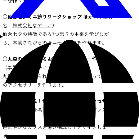
ーを作ります。
○仙台七夕ミニ飾りワークショップ ほか
（事業者
名：
株式会社なでしこ
）
仙台七夕の特徴である7つ飾りの由来を学びなが
ら、本物さながらのミニ七夕飾りを作ります。
○丸森のまゆで作るお花のアクセサリー作り ほか
（事業者名：
コモノヤ
）
丸森町でそだてられたお蚕さんの繭を使ってお花
のアクセサリーを作ります。
○七夕飾りの風！色鮮やかなガラスのアクセサリ
ー制作
（事業者名：
ステンドグラス仙臺ガラス工
房
）
色鮮やかなガラスを選び構成してデザインしま
す。