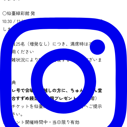
○仙臺緑彩館 発
10:30 / 11:30 / 13:30 / 14:30 / 15:30 ※12:30発は運行
しません
※定員25名（増発なし）につき、満席時は次便を
ご利用ください
※混雑状況により時刻が前後する場合がございま
す
◆特典
旅コレ号で会場にお越しの方に、ちゅんちゅん堂
「仙台すずめ饅頭」を1個プレゼント！
（先着）
乗車チケットを仙臺緑彩館イベント受付へご提示
ください。
※イベント開催時間中・当日限り有効