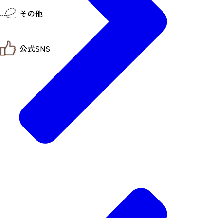
仙台までの経路検索
その他
市内の交通情報
お得なチケット
お知らせ
公式SNS
お問い合わせ
教育旅行
観光マップ
せんだい旅日和 X
せんだい旅日和とは
せんだい旅日和 Instagram
サイト利用規約
せんだい旅日和 Facebook
プライバシーポリシー
仙台旅先体験コレクション Facebook
サイトマップ
仙台旅先体験コレクション Instagaram
仙臺写真館フォトギャラリー