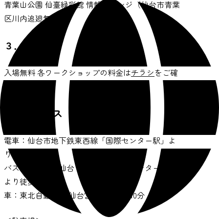
青葉山公園 仙臺緑彩館 情報ラウンジ（仙台市青葉
区川内追廻無番）
３．料金
入場無料 各ワークショップの料金は
チラシ
をご確
認ください
４．アクセス
電車：仙台市地下鉄東西線「国際センター駅」よ
り徒歩約7分
バス：るーぷる仙台「博物館・国際センター前」
より徒歩約2分
車：東北自動車道 仙台宮城ICより約10分