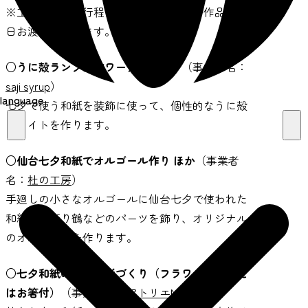
※工房での焼き行程がございますので、作品は後
日お渡しになります。
○うに殻ランプ制作ワークショップ
（事業者名：
saji syrup
）
language
七夕で使う和紙を装飾に使って、個性的なうに殻
のライトを作ります。
○仙台七夕和紙でオルゴール作り ほか
（事業者
名：
杜の工房
）
手廻しの小さなオルゴールに仙台七夕で使われた
和紙や、折り鶴などのパーツを飾り、オリジナル
のオルゴールを作ります。
○七夕和紙の着物人形づくり（フラワーペンまた
はお箸付）
（事業者名：
アトリエM
）