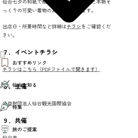
仙台七夕の和紙で襟や帯などもこだわった本物そ
っくりの可愛い着物のお人形を作ります。
出店日・所要時間など詳細は
チラシ
をご確認くだ
さい。
７．イベントチラシ
おすすめリンク
チラシはこちら（PDFファイルで開きます）
仙台夜時間
仙台を知る
モデルコース
８．主催
エリアガイド
お知らせ
仙台の魅力
公益財団法人仙台観光国際協会
お得なチケット
特集
エリアガイド
復興に向けて
９．共催
仙台観光PR動画ライブラリー
特集
仙台から行く東北周遊旅
旅のご提案
夜時間トピックス
伝統的工芸品
仙台市