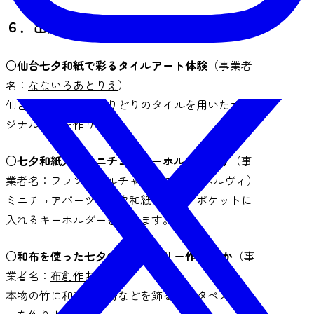
６．出店情報
○仙台七夕和紙で彩るタイルアート体験
（事業者
名：
なないろあとりえ
）
仙台七夕和紙と色とりどりのタイルを用いたオリ
ジナル作品を作ります。
○七夕和紙入りミニチュアキーホルダー作り
（事
業者名：
フランスカルチャーサロン ラ ベルヴィ
）
ミニチュアパーツと七夕和紙をクリアポケットに
入れるキーホルダーを作ります。
○和布を使った七夕のタペストリー作り ほか
（事
業者名：
布創作おが和
）
本物の竹に和布で短冊などを飾るミニタペストリ