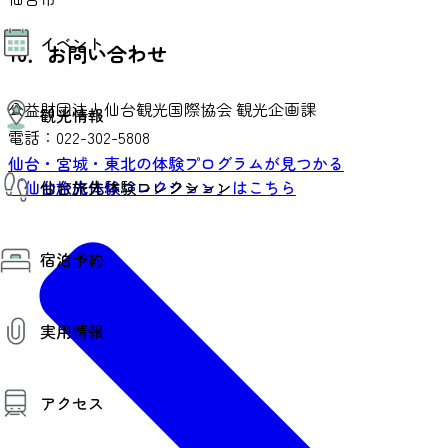
モデルコース
イベント
AIおまかせコース
10．お問い合わせ
オリジナルプラン
みんなの旅行記
イベント情報
公益財団法人仙台観光国際協会 観光企画課
観光情報
その他イベント情報（音楽・展示会）
電話：022-302-5808
スポーツ情報
コンベンション情報
仙台・宮城・東北の体験プログラムが見つかる
観光スポット
「仙台旅先体験コレクション」はこちら
仙台旅先体験コレクション
温泉
美味いもの
季節のイベント
仙台旅先体験コレクション
プロスポーツチーム・プロオーケストラ
宿泊予約
体験プログラム検索（予約）
仙台の銘品
体験事業者からのお知らせ
仙台夜時間
体験トピックス
宿泊予約
宿泊施設
体験事業者
実用情報
仙台観光マップ
観光案内
アクセス
お役立ち情報
観光アプリ
仙台観光マップ