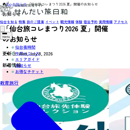
Top
›
お知らせ
›
「仙台旅コレまつり2026 夏」開催のお知らせ
お知らせ
仙台を知る
特集
旅のご提案
イベント
観光情報
体験
宿泊予約
実用情報
アクセス
「仙台旅コレまつり2026 夏」開催
のお知らせ
menu
仙台夜時間
更新日:
Wed, July 8, 2026
モデルコース
エリアガイド
新着情報
お知らせ
お得なチケット
教育旅行